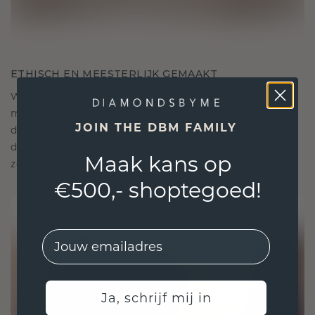
ETHISCH EN MEESTERLIJK GEMAAKT
We gebruiken alleen de beste, milieuvriendelijke
materialen en lab-grown diamanten. Onze
JOIN THE DBM FAMILY
deskundige goudsmeden combineren
duurzaamheid met ongeëvenaard vakmanschap,
Maak kans op
zodat je sieraden zowel ethisch als prachtig zijn.
€500,- shoptegoed!
EMail
Ja, schrijf mij in