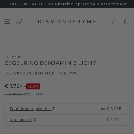
TIJDELIJKE ACTIE: 20% korting op het hele assortiment
Terug
ZEGELRING BENJAMIN 3 LIGHT
585 witgoud
Lapis lazuli 14x12 mm
/
€ 1.764,-
-20
%
€ 2.205,-
excl. BTW
Traditionele juwelier
:
ca.
€ 3.085,-
U bespaart
:
€ 1.321,-