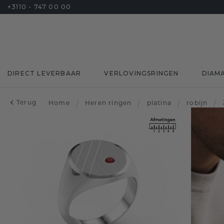
+3110 - 747 00 00
DIRECT LEVERBAAR
VERLOVINGSRINGEN
DIAM
Terug
Home
/
Heren ringen
/
platina
/
robijn
/