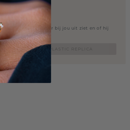
STIC REPLICA
 weten hoe deze ring er bij jou uit ziet en of hij
Nu vanaf slechts €15,-
BESTEL EEN 3D PLASTIC REPLICA