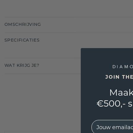
OMSCHRIJVING
SPECIFICATIES
WAT KRIJG JE?
JOIN TH
Maak
€500,- 
EMail