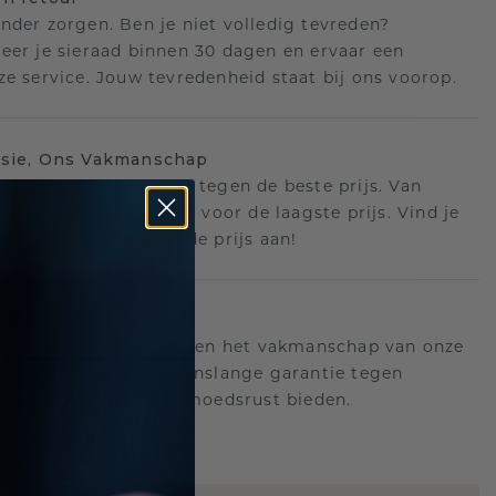
nder zorgen. Ben je niet volledig tevreden?
eer je sieraad binnen 30 dagen en ervaar een
ze service. Jouw tevredenheid staat bij ons voorop.
isie, Ons Vakmanschap
 het perfecte sieraad tegen de beste prijs. Van
ot creatie, wij zorgen voor de laagste prijs. Vind je
ere deal? Wij passen de prijs aan!
ange garantie
an achter de kwaliteit en het vakmanschap van onze
n. Daarom: gratis levenslange garantie tegen
n die u voor altijd gemoedsrust bieden.