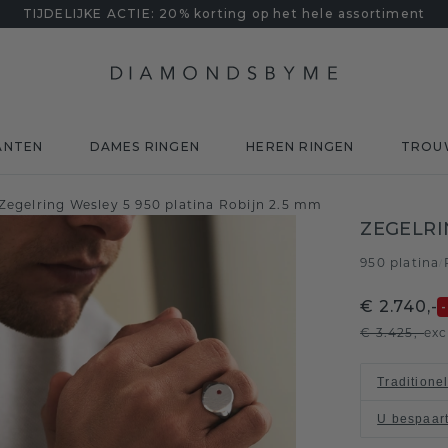
TIJDELIJKE ACTIE: 20% korting op het hele assortiment
ANTEN
DAMES RINGEN
HEREN RINGEN
TROU
Zegelring Wesley 5 950 platina Robijn 2.5 mm
ZEGELRI
950 platina
/
€ 2.740,-
€ 3.425,-
exc
Traditione
U bespaar