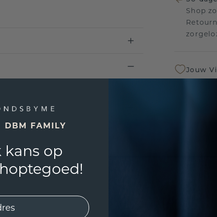
Shop zo
Retourn
zorgelo
Jouw V
Ontvang
inkoop t
een bet
E DBM FAMILY
Levensl
 kans op
Wij sta
sierade
shoptegoed!
defecte