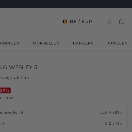
BE
/
EUR
WRINGEN
OORBELLEN
HANGERS
JUWELEN
NG WESLEY 5
Robijn 2.5 mm
-20
%
l. BTW
le juwelier
:
ca.
€ 4.789,-
t
:
€ 2.049,-