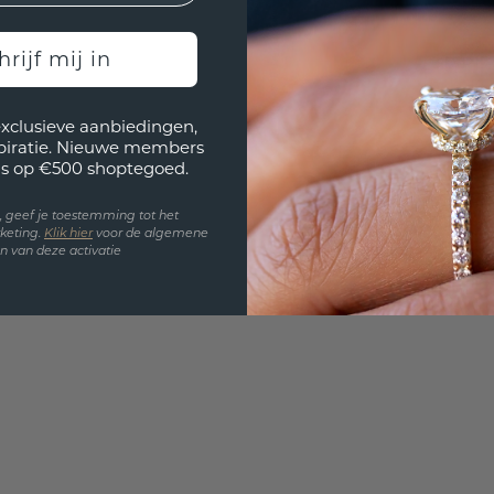
UNIEK
!
hrijf mij in
3D PLA
Wil jij
exclusieve aanbiedingen,
past? 
spiratie. Nieuwe members
s op €500 shoptegoed.
en, geef je toestemming tot het
keting.
Klik hie
r
voor de algemene
 van deze activatie