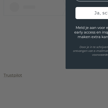
Ja, sc
Meld je aan voor 
early access en in
maken extra kan
Door je in te schrijv
ontvangen van e-mailmar
voorwaarden
Trustpilot