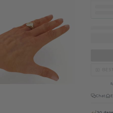
BEST
s
Chat
E
30 dage