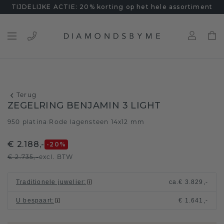
TIJDELIJKE ACTIE: 20% korting op het hele assortiment
Terug
ZEGELRING BENJAMIN 3 LIGHT
950 platina
Rode lagensteen 14x12 mm
/
€ 2.188,-
-20
%
€ 2.735,-
excl. BTW
Traditionele juwelier
:
ca.
€ 3.829,-
U bespaart
:
€ 1.641,-