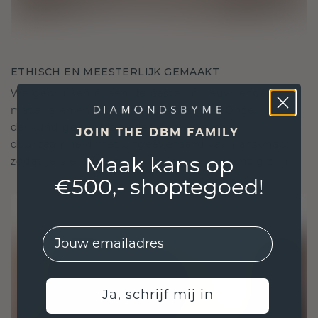
ETHISCH EN MEESTERLIJK GEMAAKT
We gebruiken alleen de beste, milieuvriendelijke
materialen en lab-grown diamanten. Onze
deskundige goudsmeden combineren
JOIN THE DBM FAMILY
duurzaamheid met ongeëvenaard vakmanschap,
Maak kans op
zodat je sieraden zowel ethisch als prachtig zijn.
€500,- shoptegoed!
EMail
Ja, schrijf mij in