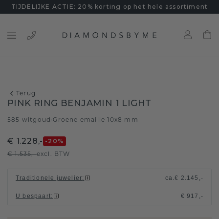
TIJDELIJKE ACTIE: 20% korting op het hele assortiment
Terug
PINK RING BENJAMIN 1 LIGHT
585 witgoud
Groene emaille 10x8 mm
/
€ 1.228,-
-20
%
€ 1.535,-
excl. BTW
Traditionele juwelier
:
ca.
€ 2.145,-
U bespaart
:
€ 917,-