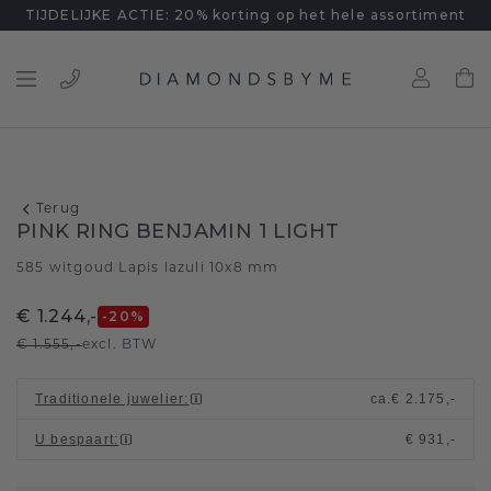
TIJDELIJKE ACTIE: 20% korting op het hele assortiment
Terug
PINK RING BENJAMIN 1 LIGHT
585 witgoud
Lapis lazuli 10x8 mm
/
€ 1.244,-
-20
%
€ 1.555,-
excl. BTW
Traditionele juwelier
:
ca.
€ 2.175,-
U bespaart
:
€ 931,-