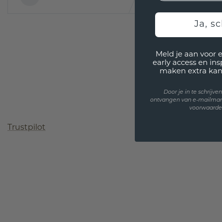
Ja, sc
Meld je aan voor 
early access en in
maken extra kan
Door je in te schrijv
ontvangen van e-mailmar
voorwaarden
Trustpilot