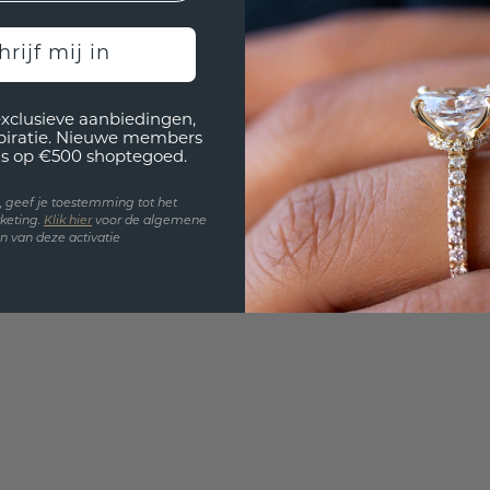
3D PLA
Wil jij
hrijf mij in
past? 
exclusieve aanbiedingen,
spiratie. Nieuwe members
s op €500 shoptegoed.
en, geef je toestemming tot het
keting.
Klik hie
r
voor de algemene
 van deze activatie