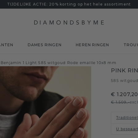
TIJDELIJKE ACTIE: 20% korting op het hele assortiment
ANTEN
DAMES RINGEN
HEREN RINGEN
TROU
g Benjamin 1 Light 585 witgoud Rode emaille 10x8 mm
PINK RI
585 witgou
€ 1.207,2
€ 1.509,-
exc
Traditione
U bespaar