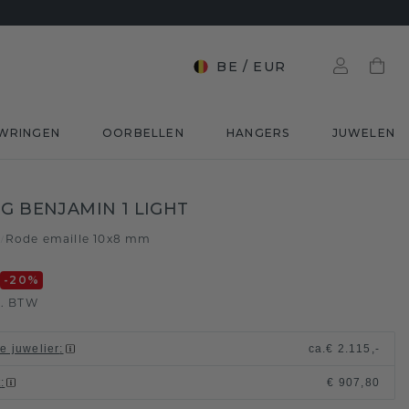
BE
/
EUR
WRINGEN
OORBELLEN
HANGERS
JUWELEN
NG BENJAMIN 1 LIGHT
d
Rode emaille 10x8 mm
/
0
-20
%
l. BTW
le juwelier
:
ca.
€ 2.115,-
t
:
€ 907,80