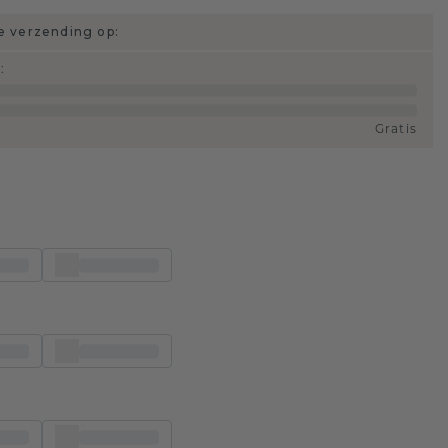
 verzending op:
d
:
Gratis