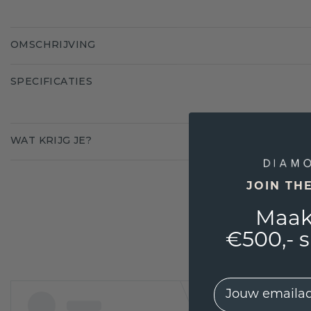
OMSCHRIJVING
SPECIFICATIES
WAT KRIJG JE?
JOIN TH
Maak
€500,- 
EMail