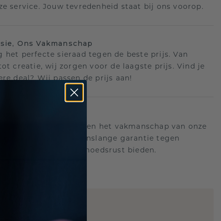
ze service. Jouw tevredenheid staat bij ons voorop.
isie, Ons Vakmanschap
 het perfecte sieraad tegen de beste prijs. Van
ot creatie, wij zorgen voor de laagste prijs. Vind je
ere deal? Wij passen de prijs aan!
ange garantie
an achter de kwaliteit en het vakmanschap van onze
n. Daarom: gratis levenslange garantie tegen
n die u voor altijd gemoedsrust bieden.