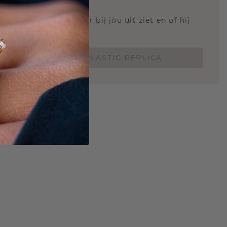
STIC REPLICA
 weten hoe deze ring er bij jou uit ziet en of hij
Nu vanaf slechts €15,-
BESTEL EEN 3D PLASTIC REPLICA