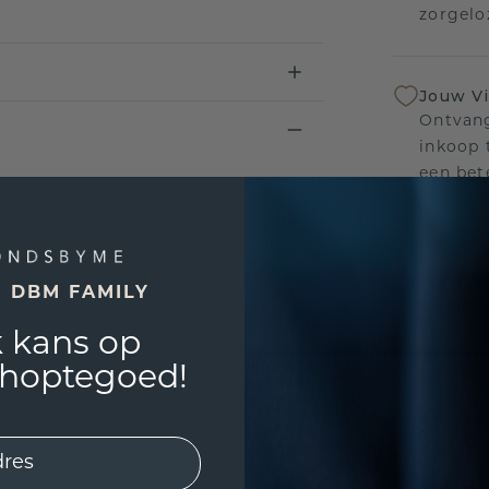
zorgelo
Jouw V
Ontvang
inkoop t
een bet
Levensl
Wij sta
E DBM FAMILY
sierade
defecte
 kans op
shoptegoed!
UNIEK
!