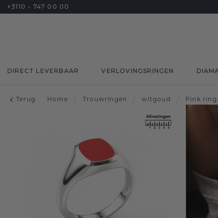
+3110 - 747 00 00
DIRECT LEVERBAAR
VERLOVINGSRINGEN
DIAM
Terug
Home
/
Trouwringen
/
witgoud
/
Pink rin