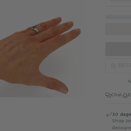
BEST
s
Chat
E
30 dage
Shop zo
Retourn