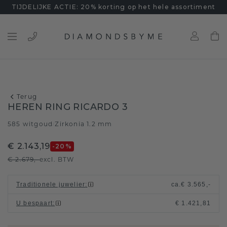
TIJDELIJKE ACTIE: 20% korting op het hele assortiment
Terug
HEREN RING RICARDO 3
585 witgoud
Zirkonia 1.2 mm
/
€ 2.143,19
-20
%
€ 2.679,-
excl. BTW
Traditionele juwelier
:
ca.
€ 3.565,-
U bespaart
:
€ 1.421,81