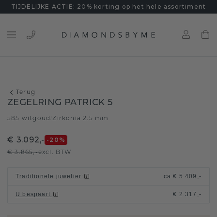
TIJDELIJKE ACTIE: 20% korting op het hele assortiment
Terug
ZEGELRING PATRICK 5
585 witgoud
Zirkonia 2.5 mm
/
€ 3.092,-
-20
%
€ 3.865,-
excl. BTW
Traditionele juwelier
:
ca.
€ 5.409,-
U bespaart
:
€ 2.317,-