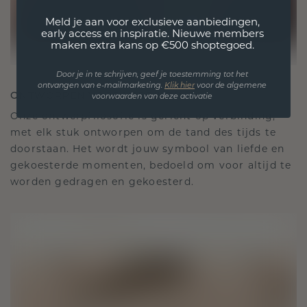
Meld je aan voor exclusieve aanbiedingen,
early access en inspiratie. Nieuwe members
maken extra kans op €500 shoptegoed.
Door je in te schrijven, geef je toestemming tot het
ontvangen van e-mailmarketing.
Klik hie
r
voor de algemene
ONTWORPEN VOOR VERBINDING
voorwaarden van deze activatie
Onze ontwerpfilosofie is gericht op verbinding,
met elk stuk ontworpen om de tand des tijds te
doorstaan. Het wordt jouw symbool van liefde en
gekoesterde momenten, bedoeld om voor altijd te
worden gedragen en gekoesterd.