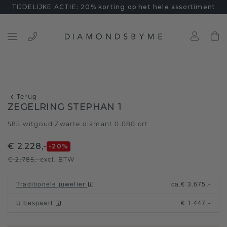
TIJDELIJKE ACTIE: 20% korting op het hele assortiment
Terug
ZEGELRING STEPHAN 1
585 witgoud
Zwarte diamant 0.080 crt
/
€ 2.228,-
-20
%
€ 2.785,-
excl. BTW
Traditionele juwelier
:
ca.
€ 3.675,-
U bespaart
:
€ 1.447,-