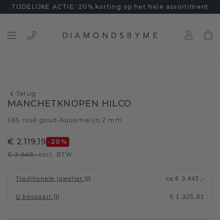
TIJDELIJKE ACTIE: 20% korting op het hele assortiment
Terug
MANCHETKNOPEN HILCO
585 rosé goud
Aquamarijn 2 mm
/
€ 2.119,19
-20
%
€ 2.649,-
excl. BTW
Traditionele juwelier
:
ca.
€ 3.445,-
U bespaart
:
€ 1.325,81