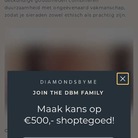
deskundige goudsmeden combineren
duurzaamheid met ongeëvenaard vakmanschap,
zodat je sieraden zowel ethisch als prachtig zijn.
JOIN THE DBM FAMILY
Maak kans op
€500,- shoptegoed!
ONTWORPEN VOOR VERBINDING