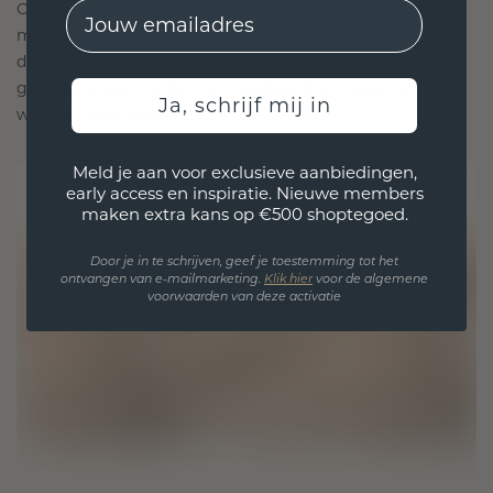
EMail
Onze ontwerpfilosofie is gericht op verbinding,
met elk stuk ontworpen om de tand des tijds te
doorstaan. Het wordt jouw symbool van liefde en
gekoesterde momenten, bedoeld om voor altijd te
Ja, schrijf mij in
worden gedragen en gekoesterd.
Meld je aan voor exclusieve aanbiedingen,
early access en inspiratie. Nieuwe members
maken extra kans op €500 shoptegoed.
Door je in te schrijven, geef je toestemming tot het
ontvangen van e-mailmarketing.
Klik hie
r
voor de algemene
voorwaarden van deze activatie