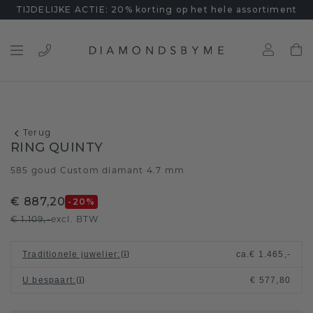
TIJDELIJKE ACTIE: 20% korting op het hele assortiment
Terug
RING QUINTY
585 goud
Custom diamant 4.7 mm
/
€ 887,20
-20
%
€ 1.109,-
excl. BTW
Traditionele juwelier
:
ca.
€ 1.465,-
U bespaart
:
€ 577,80