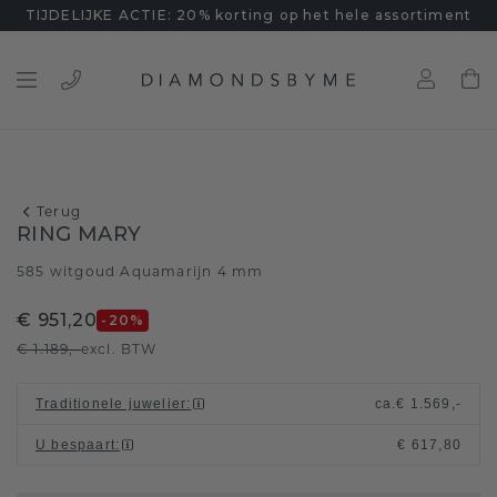
TIJDELIJKE ACTIE: 20% korting op het hele assortiment
Terug
RING MARY
585 witgoud
Aquamarijn 4 mm
/
€ 951,20
-20
%
€ 1.189,-
excl. BTW
Traditionele juwelier
:
ca.
€ 1.569,-
U bespaart
:
€ 617,80