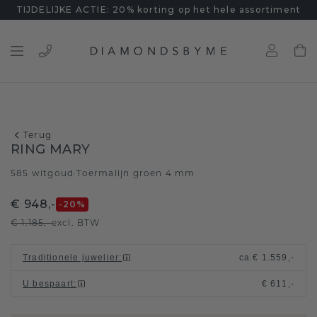
TIJDELIJKE ACTIE: 20% korting op het hele assortiment
Terug
RING MARY
585 witgoud
Toermalijn groen 4 mm
/
€ 948,-
-20
%
€ 1.185,-
excl. BTW
Traditionele juwelier
:
ca.
€ 1.559,-
U bespaart
:
€ 611,-