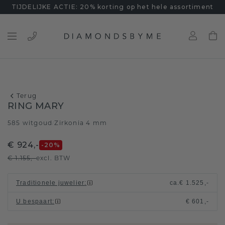
TIJDELIJKE ACTIE: 20% korting op het hele assortiment
Terug
RING MARY
585 witgoud
Zirkonia 4 mm
/
€ 924,-
-20
%
€ 1.155,-
excl. BTW
Traditionele juwelier
:
ca.
€ 1.525,-
U bespaart
:
€ 601,-