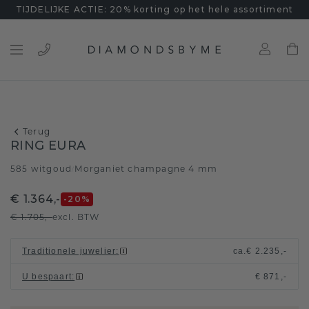
TIJDELIJKE ACTIE: 20% korting op het hele assortiment
Terug
RING EURA
585 witgoud
Morganiet champagne 4 mm
/
€ 1.364,-
-20
%
€ 1.705,-
excl. BTW
Traditionele juwelier
:
ca.
€ 2.235,-
U bespaart
:
€ 871,-