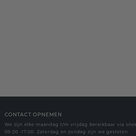
CONTACT OPNEMEN
We zijn elke maandag t/m vrijdag bereikbaar via onze
09:00 -17:00. Zaterdag en zondag zijn we gesloten.