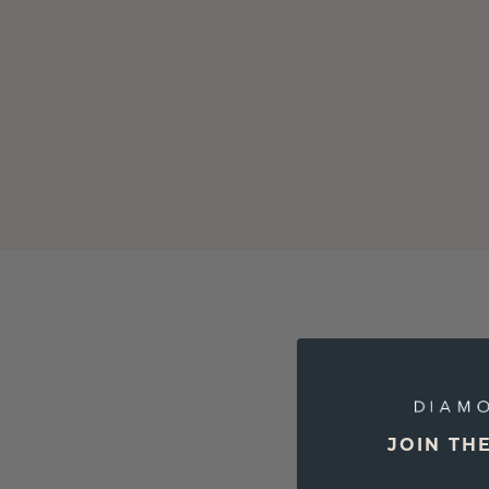
Veel
JOIN TH
lang 
d