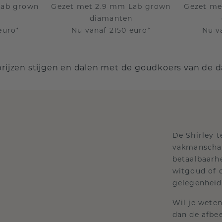
Lab grown
Gezet met 2.9 mm Lab grown
Gezet me
n
diamanten
euro*
Nu vanaf 2150 euro*
Nu v
prijzen stijgen en dalen met de goudkoers van de 
De Shirley 
vakmanschap
betaalbaarhe
witgoud of d
gelegenheid
Wil je weten
dan de afbee