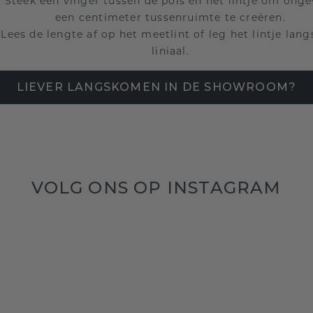
Steek één vinger tussen de pols en het lintje om onge
een centimeter tussenruimte te creëren.
Lees de lengte af op het meetlint of leg het lintje lang
liniaal.
LIEVER LANGSKOMEN IN DE SHOWROOM?
VOLG ONS OP INSTAGRAM