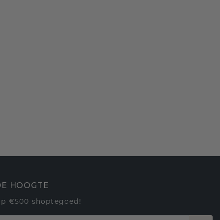
 DE HOOGTE
op €500 shoptegoed!