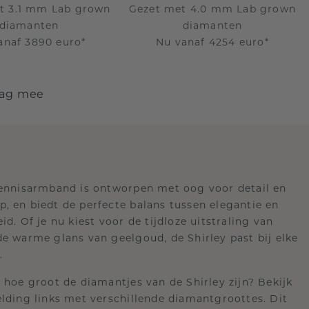
t 3.1 mm Lab grown
Gezet met 4.0 mm Lab grown
diamanten
diamanten
anaf 3890 euro*
Nu vanaf 4254 euro*
dag mee
tennisarmband is ontworpen met oog voor detail en
, en biedt de perfecte balans tussen elegantie en
id. Of je nu kiest voor de tijdloze uitstraling van
e warme glans van geelgoud, de Shirley past bij elke
.
 hoe groot de diamantjes van de Shirley zijn? Bekijk
lding links met verschillende diamantgroottes. Dit