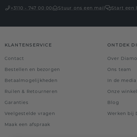
+3110 - 747 00 00
Stuur ons een mail
Start een 
KLANTENSERVICE
ONTDEK D
Contact
Over Diam
Bestellen en bezorgen
Ons team
Betaalmogelijkheden
In de media
Ruilen & Retourneren
Onze winke
Garanties
Blog
Veelgestelde vragen
Werken bij
Maak een afspraak