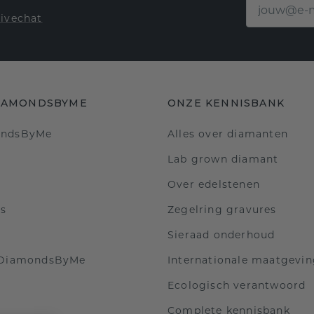
livechat
IAMONDSBYME
ONZE KENNISBANK
ondsByMe
Alles over diamanten
Lab grown diamant
Over edelstenen
ls
Zegelring gravures
Sieraad onderhoud
 DiamondsByMe
Internationale maatgevi
Ecologisch verantwoord
Complete kennisbank