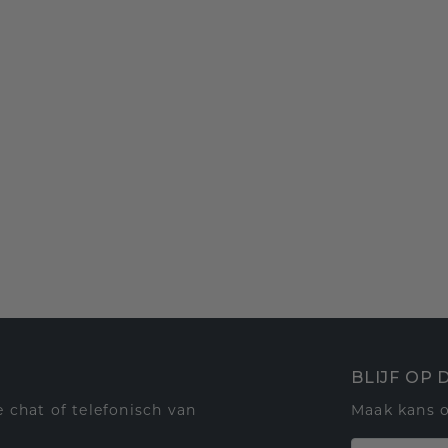
BLIJF OP
 chat of telefonisch van
Maak kans 