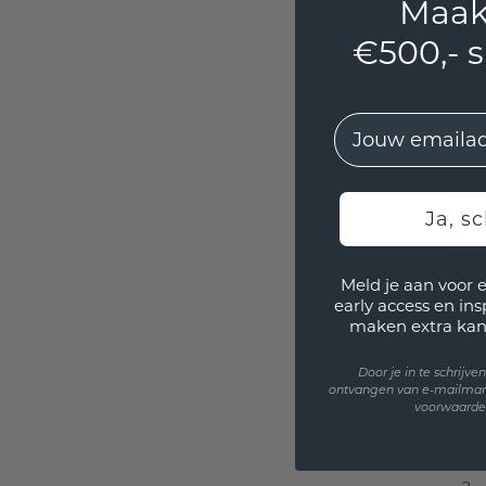
Maak
s
€500,- 
Da
EMail
De 
toen
die
Ja, sc
uitge
klas
Meld je aan voor 
early access en in
maken extra kan
Voor
Door je in te schrijv
ontvangen van e-mailmar
voorwaarden