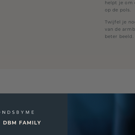
helpt je om 
op de pols.
Twijfel je 
van de armb
beter beeld.
 armbanddragers kennen het probleem: een armband d
E DBM FAMILY
is en daardoor te ver over de pols hangt. Dit verminde
raagcomfort en zorgt er vaak voor dat het sieraad in 