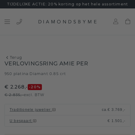
TIJDELIJKE ACTIE: 20% korting op het hele assortiment
Terug
VERLOVINGSRING AMIE PER
950 platina
Diamant 0.85 crt
/
€ 2.268,-
-20
%
€ 2.835,-
excl. BTW
Traditionele juwelier
:
ca.
€ 3.769,-
U bespaart
:
€ 1.501,-