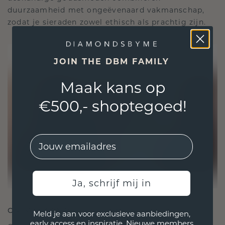
duurzaamheid met ongeëvenaard vakmanschap,
zodat je sieraden zowel ethisch als prachtig zijn.
JOIN THE DBM FAMILY
Maak kans op
€500,- shoptegoed!
EMail
Ja, schrijf mij in
ONTWORPEN VOOR VERBINDING
Meld je aan voor exclusieve aanbiedingen,
early access en inspiratie. Nieuwe members