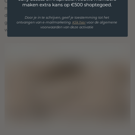
Onze ontwerpfilosofie is gericht op verbinding,
maken extra kans op €500 shoptegoed.
met elk stuk ontworpen om de tand des tijds te
doorstaan. Het wordt jouw symbool van liefde en
Door je in te schrijven, geef je toestemming tot het
gekoesterde momenten, bedoeld om voor altijd te
ontvangen van e-mailmarketing.
Klik hie
r
voor de algemene
voorwaarden van deze activatie
worden gedragen en gekoesterd.