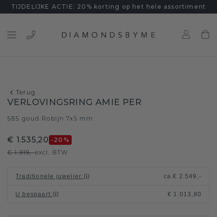
TIJDELIJKE ACTIE: 20% korting op het hele assortiment
Terug
VERLOVINGSRING AMIE PER
585 goud
Robijn 7x5 mm
/
€ 1.535,20
-20
%
€ 1.919,-
excl. BTW
Traditionele juwelier
:
ca.
€ 2.549,-
U bespaart
:
€ 1.013,80