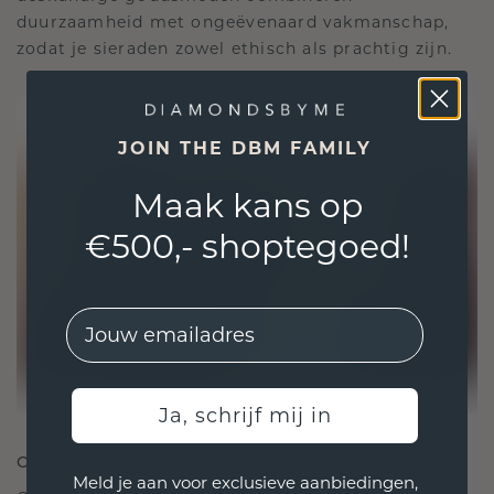
duurzaamheid met ongeëvenaard vakmanschap,
zodat je sieraden zowel ethisch als prachtig zijn.
JOIN THE DBM FAMILY
Maak kans op
€500,- shoptegoed!
EMail
Ja, schrijf mij in
ONTWORPEN VOOR VERBINDING
Meld je aan voor exclusieve aanbiedingen,