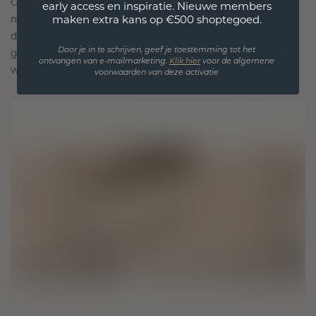
Onze ontwerpfilosofie is gericht op verbinding,
early access en inspiratie. Nieuwe members
met elk stuk ontworpen om de tand des tijds te
maken extra kans op €500 shoptegoed.
doorstaan. Het wordt jouw symbool van liefde en
gekoesterde momenten, bedoeld om voor altijd te
Door je in te schrijven, geef je toestemming tot het
ontvangen van e-mailmarketing.
Klik hie
r
voor de algemene
worden gedragen en gekoesterd.
voorwaarden van deze activatie