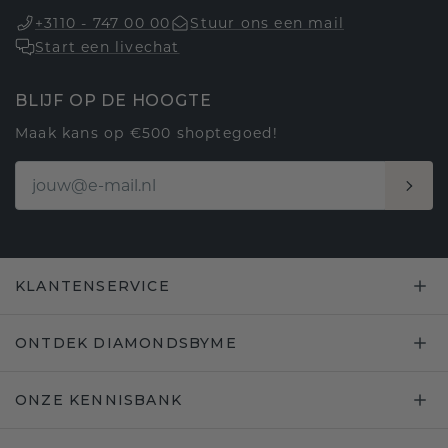
+3110 - 747 00 00
Stuur ons een mail
Start een livechat
BLIJF OP DE HOOGTE
Maak kans op €500 shoptegoed!
KLANTENSERVICE
ONTDEK DIAMONDSBYME
ONZE KENNISBANK