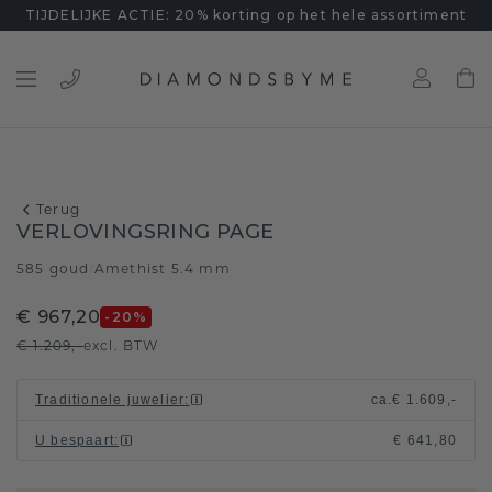
TIJDELIJKE ACTIE: 20% korting op het hele assortiment
Terug
VERLOVINGSRING PAGE
585 goud
Amethist 5.4 mm
/
€ 967,20
-20
%
€ 1.209,-
excl. BTW
Traditionele juwelier
:
ca.
€ 1.609,-
U bespaart
:
€ 641,80