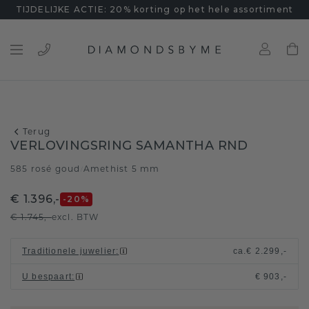
TIJDELIJKE ACTIE: 20% korting op het hele assortiment
Terug
VERLOVINGSRING SAMANTHA RND
585 rosé goud
Amethist 5 mm
/
€ 1.396,-
-20
%
€ 1.745,-
excl. BTW
Traditionele juwelier
:
ca.
€ 2.299,-
U bespaart
:
€ 903,-