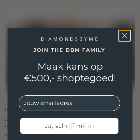
JOIN THE DBM FAMILY
Maak kans op
€500,- shoptegoed!
EMail
ONTWORPEN VOOR VERBINDING
Onze ontwerpfilosofie is gericht op verbinding,
Ja, schrijf mij in
met elk stuk ontworpen om de tand des tijds te
doorstaan. Het wordt jouw symbool van liefde en