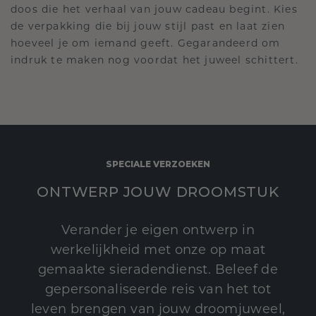
doos die het verhaal van jouw cadeau begint. Kies
de verpakking die bij jouw stijl past en laat zien
hoeveel je om iemand geeft. Gegarandeerd om
indruk te maken nog voordat het juweel schittert.
SPECIALE VERZOEKEN
ONTWERP JOUW DROOMSTUK
Verander je eigen ontwerp in
werkelijkheid met onze op maat
gemaakte sieradendienst. Beleef de
gepersonaliseerde reis van het tot
leven brengen van jouw droomjuweel,