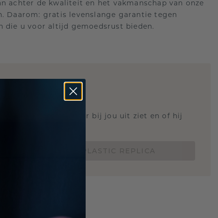
an achter de kwaliteit en het vakmanschap van onze
n. Daarom: gratis levenslange garantie tegen
n die u voor altijd gemoedsrust bieden.
STIC REPLICA
 weten hoe deze ring er bij jou uit ziet en of hij
Nu vanaf slechts €15,-
BESTEL EEN 3D PLASTIC REPLICA