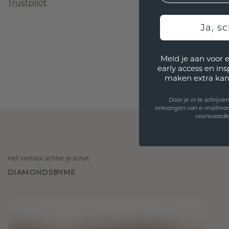
Trustpilot
Ja, sc
Meld je aan voor 
early access en in
maken extra kan
Door je in te schrijv
ontvangen van e-mailmar
voorwaarden
Het verhaal achter je schat
DIAMONDSBYME