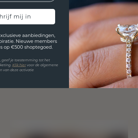
hrijf mij in
exclusieve aanbiedingen,
spiratie. Nieuwe members
s op €500 shoptegoed.
en, geef je toestemming tot het
keting.
Klik hie
r
voor de algemene
 van deze activatie