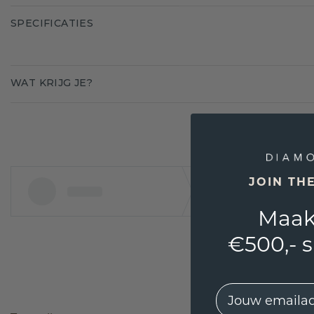
SPECIFICATIES
WAT KRIJG JE?
JOIN TH
Maak
€500,- 
EMail