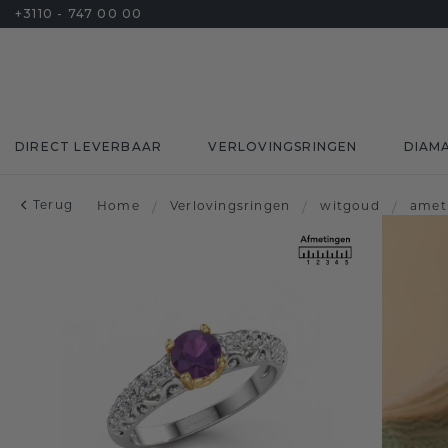
+3110 - 747 00 00
DIRECT LEVERBAAR
VERLOVINGSRINGEN
DIAM
Terug
Home
/
Verlovingsringen
/
witgoud
/
amet