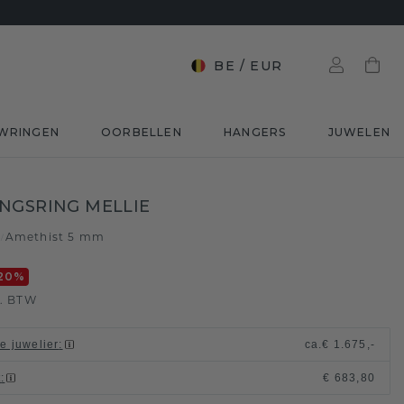
BE
/
EUR
WRINGEN
OORBELLEN
HANGERS
JUWELEN
NGSRING MELLIE
d
Amethist 5 mm
/
20
%
l. BTW
le juwelier
:
ca.
€ 1.675,-
t
:
€ 683,80