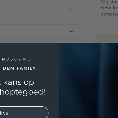
Wij sta
sierade
defecte
UNIEK
!
3D PLA
Wil jij
E DBM FAMILY
past? 
 kans op
shoptegoed!