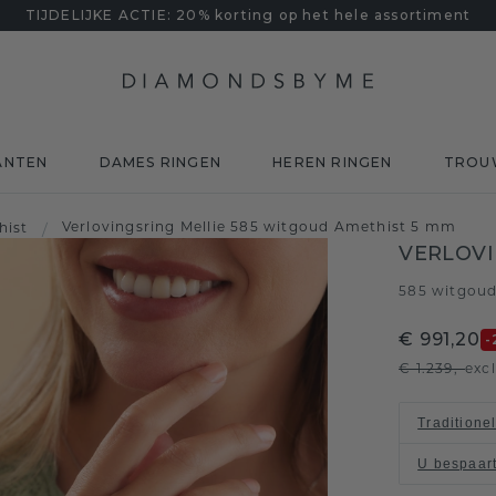
TIJDELIJKE ACTIE: 20% korting op het hele assortiment
ANTEN
DAMES RINGEN
HEREN RINGEN
TROU
Verlovingsring Mellie 585 witgoud Amethist 5 mm
hist
/
VERLOVI
585 witgou
€ 991,20
-
€ 1.239,-
exc
Traditione
U bespaar