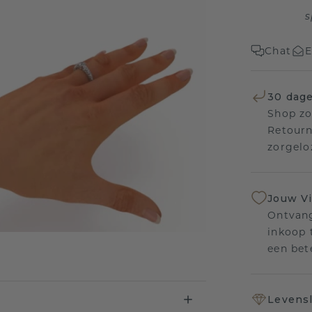
s
Chat
E
30 dage
Shop zo
Retourn
zorgelo
Jouw V
Ontvang
inkoop t
een bet
Levensl