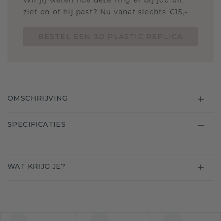
Wil jij weten hoe deze ring er bij jou uit
ziet en of hij past? Nu vanaf slechts €15,-
BESTEL EEN 3D PLASTIC REPLICA
OMSCHRIJVING
SPECIFICATIES
WAT KRIJG JE?