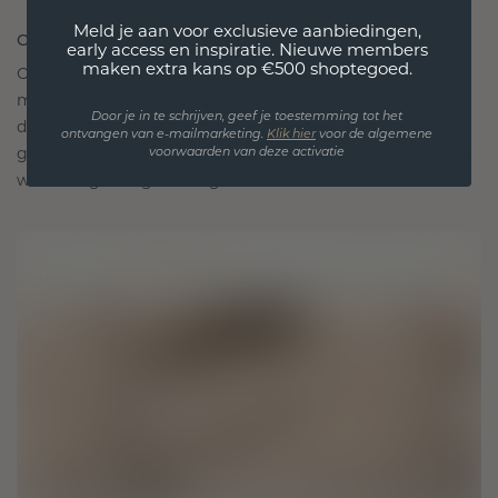
Meld je aan voor exclusieve aanbiedingen,
ONTWORPEN VOOR VERBINDING
early access en inspiratie. Nieuwe members
maken extra kans op €500 shoptegoed.
Onze ontwerpfilosofie is gericht op verbinding,
met elk stuk ontworpen om de tand des tijds te
Door je in te schrijven, geef je toestemming tot het
doorstaan. Het wordt jouw symbool van liefde en
ontvangen van e-mailmarketing.
Klik hie
r
voor de algemene
gekoesterde momenten, bedoeld om voor altijd te
voorwaarden van deze activatie
worden gedragen en gekoesterd.