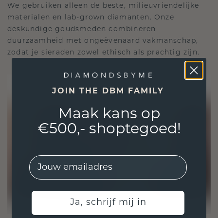
We gebruiken alleen de beste, milieuvriendelijke
materialen en lab-grown diamanten. Onze
deskundige goudsmeden combineren
duurzaamheid met ongeëvenaard vakmanschap,
zodat je sieraden zowel ethisch als prachtig zijn.
JOIN THE DBM FAMILY
Maak kans op
€500,- shoptegoed!
EMail
Ja, schrijf mij in