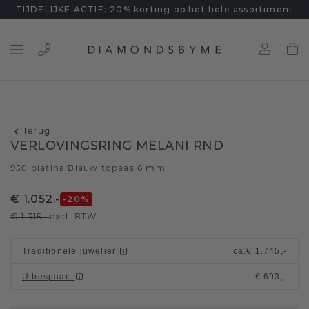
TIJDELIJKE ACTIE: 20% korting op het hele assortiment
Terug
VERLOVINGSRING MELANI RND
950 platina
Blauw topaas 6 mm
/
€ 1.052,-
-20
%
€ 1.315,-
excl. BTW
Traditionele juwelier
:
ca.
€ 1.745,-
U bespaart
:
€ 693,-