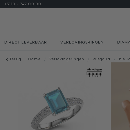
+3110 - 747 00 00
DIRECT LEVERBAAR
VERLOVINGSRINGEN
DIAM
Terug
Home
/
Verlovingsringen
/
witgoud
/
blau