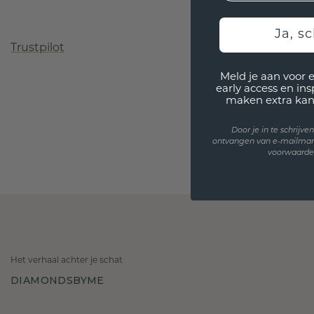
Ja, sc
Trustpilot
Meld je aan voor 
early access en in
maken extra kan
Door je in te schrijv
ontvangen van e-mailmar
voorwaarden
Het verhaal achter je schat
DIAMONDSBYME