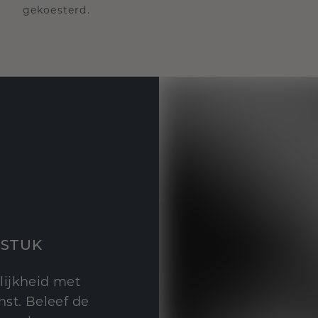
gekoesterd.
STUK
lijkheid met
st. Beleef de