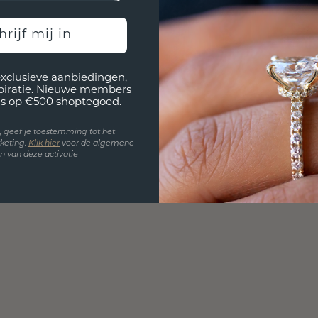
hrijf mij in
exclusieve aanbiedingen,
spiratie. Nieuwe members
s op €500 shoptegoed.
en, geef je toestemming tot het
keting.
Klik hie
r
voor de algemene
 van deze activatie