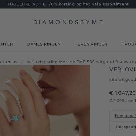
TIJDELIJKE ACTIE: 20% korting op het hele assortiment
ANTEN
DAMES RINGEN
HEREN RINGEN
TROU
w topaas
/
Verlovingsring Morane EME 585 witgoud Blauw t
VERLOV
585 witgou
€ 1.047,2
€ 1.309,-
exc
Traditione
U bespaar