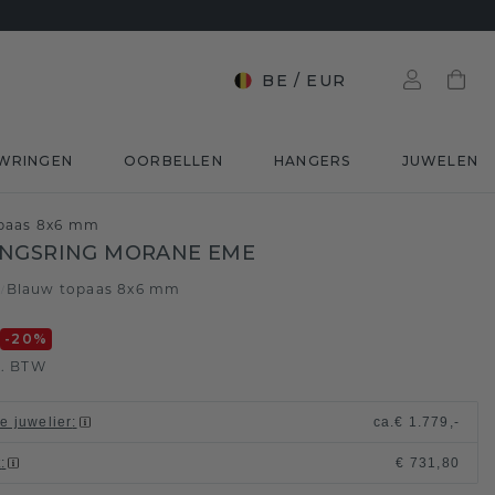
BE
/
EUR
WRINGEN
OORBELLEN
HANGERS
JUWELEN
opaas 8x6 mm
INGSRING MORANE EME
d
Blauw topaas 8x6 mm
/
0
-20
%
l. BTW
le juwelier
:
ca.
€ 1.779,-
t
:
€ 731,80