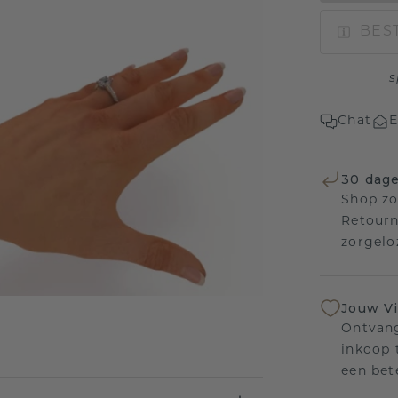
BEST
s
Chat
E
30 dage
Shop zo
Retourn
zorgelo
Jouw V
Ontvang
inkoop t
een bet