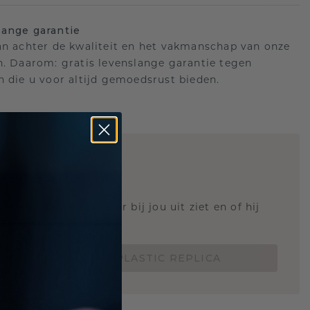
ange garantie
an achter de kwaliteit en het vakmanschap van onze
n. Daarom: gratis levenslange garantie tegen
n die u voor altijd gemoedsrust bieden.
STIC REPLICA
 weten hoe deze ring er bij jou uit ziet en of hij
Nu vanaf slechts €15,-
BESTEL EEN 3D PLASTIC REPLICA