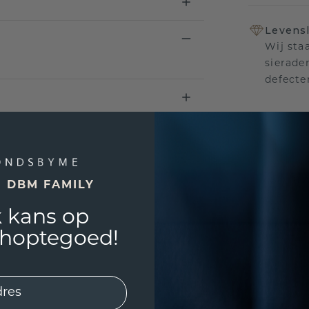
Levensl
Wij sta
sierade
defecte
UNIEK
!
3D PLA
E DBM FAMILY
Wil jij
 kans op
past? 
shoptegoed!