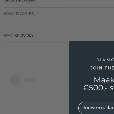
OMSCHRIJVING
SPECIFICATIES
WAT KRIJG JE?
JOIN TH
Maak
€500,- 
EMail