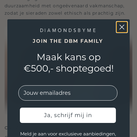
duurzaamheid met ongeëvenaard vakmanschap,
zodat je sieraden zowel ethisch als prachtig zijn.
JOIN THE DBM FAMILY
Maak kans op
€500,- shoptegoed!
EMail
Ja, schrijf mij in
ONTWORPEN VOOR VERBINDING
Meld je aan voor exclusieve aanbiedingen,