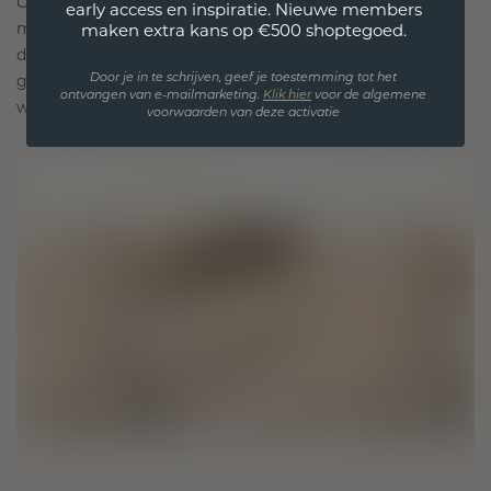
Onze ontwerpfilosofie is gericht op verbinding,
early access en inspiratie. Nieuwe members
met elk stuk ontworpen om de tand des tijds te
maken extra kans op €500 shoptegoed.
doorstaan. Het wordt jouw symbool van liefde en
gekoesterde momenten, bedoeld om voor altijd te
Door je in te schrijven, geef je toestemming tot het
ontvangen van e-mailmarketing.
Klik hie
r
voor de algemene
worden gedragen en gekoesterd.
voorwaarden van deze activatie