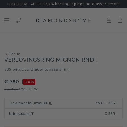
TIJDELIJKE ACTIE: 20% korting op het hele assortiment
Terug
VERLOVINGSRING MIGNON RND 1
585 witgoud
Blauw topaas 5 mm
/
€ 780,-
-20
%
€ 975,-
excl. BTW
Traditionele juwelier
:
ca.
€ 1.365,-
U bespaart
:
€ 585,-