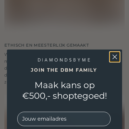
ETHISCH EN MEESTERLIJK GEMAAKT
We gebruiken alleen de beste, milieuvriendelijke
materialen en lab-grown diamanten. Onze
deskundige goudsmeden combineren
JOIN THE DBM FAMILY
duurzaamheid met ongeëvenaard vakmanschap,
zodat je sieraden zowel ethisch als prachtig zijn.
Maak kans op
€500,- shoptegoed!
EMail