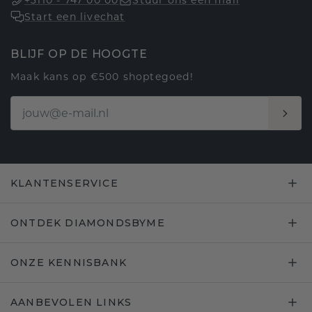
+3110 - 747 00 00
Stuur ons een mail
Start een livechat
BLIJF OP DE HOOGTE
Maak kans op €500 shoptegoed!
KLANTENSERVICE
ONTDEK DIAMONDSBYME
ONZE KENNISBANK
AANBEVOLEN LINKS