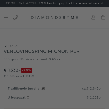
TIJDELIJKE ACTIE: 20% korting op het hele assortiment
Terug
VERLOVINGSRING MIGNON PER 1
585 goud
Bruine diamant 0.65 crt
/
€ 1.532,-
-20
%
€ 1.915,-
excl. BTW
Traditionele juwelier
:
ca.
€ 2.645,-
U bespaart
:
€ 1.113,-