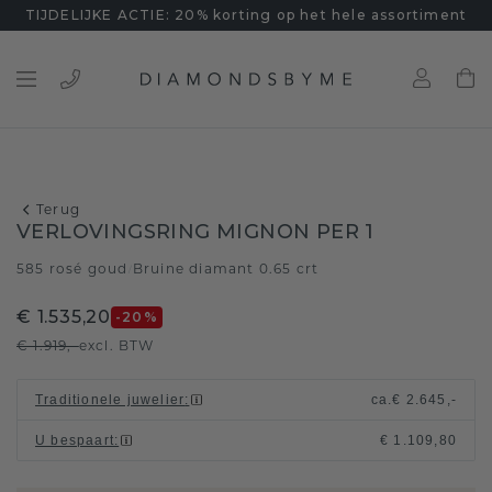
TIJDELIJKE ACTIE: 20% korting op het hele assortiment
Terug
VERLOVINGSRING MIGNON PER 1
585 rosé goud
Bruine diamant 0.65 crt
/
€ 1.535,20
-20
%
€ 1.919,-
excl. BTW
Traditionele juwelier
:
ca.
€ 2.645,-
U bespaart
:
€ 1.109,80