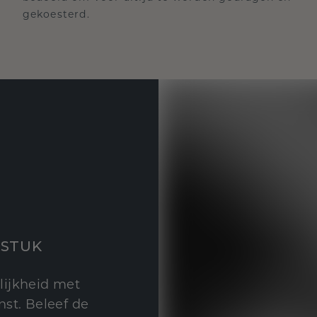
gekoesterd.
STUK
lijkheid met
st. Beleef de