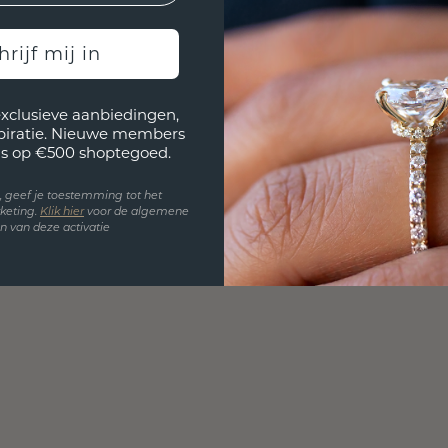
hrijf mij in
exclusieve aanbiedingen,
spiratie. Nieuwe members
s op €500 shoptegoed.
en, geef je toestemming tot het
keting.
Klik hie
r
voor de algemene
 van deze activatie