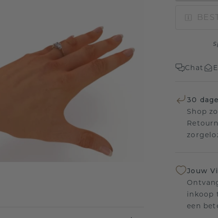
BEST
s
Chat
E
30 dage
Shop zo
Retourn
zorgelo
Jouw V
Ontvang
inkoop t
een bet