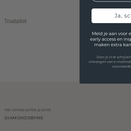
Ja, sc
Trustpilot
Meld je aan voor 
early access en in
maken extra kan
Door je in te schrijv
ontvangen van e-mailmar
voorwaarden
Het verhaal achter je schat
DIAMONDSBYME