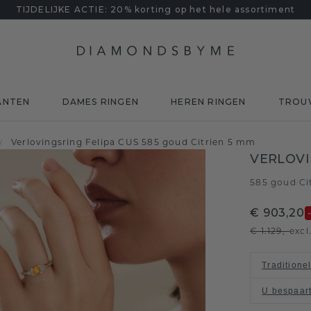
TIJDELIJKE ACTIE: 20% korting op het hele assortiment
ANTEN
DAMES RINGEN
HEREN RINGEN
TROU
Verlovingsring Felipa CUS 585 goud Citrien 5 mm
/
VERLOVI
585 goud
Ci
/
€ 903,20
€ 1.129,-
excl
Traditione
U bespaar