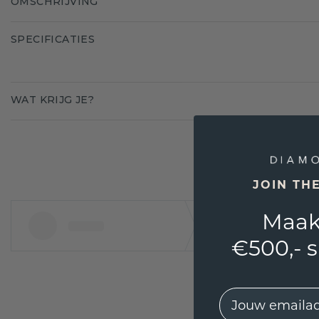
OMSCHRIJVING
SPECIFICATIES
WAT KRIJG JE?
JOIN TH
Maak
€500,- 
EMail