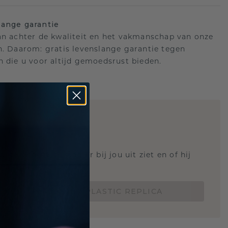
ange garantie
an achter de kwaliteit en het vakmanschap van onze
n. Daarom: gratis levenslange garantie tegen
n die u voor altijd gemoedsrust bieden.
STIC REPLICA
 weten hoe deze ring er bij jou uit ziet en of hij
Nu vanaf slechts €15,-
BESTEL EEN 3D PLASTIC REPLICA