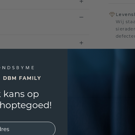
Levensl
Wij sta
sierade
defecte
UNIEK
!
E DBM FAMILY
3D PLA
 kans op
Wil jij
past? 
shoptegoed!