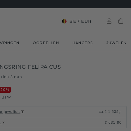
BE
/
EUR
WRINGEN
OORBELLEN
HANGERS
JUWELEN
NGSRING FELIPA CUS
trien 5 mm
-20
%
. BTW
le juwelier
:
ca.
€ 1.535,-
t
:
€ 631,80