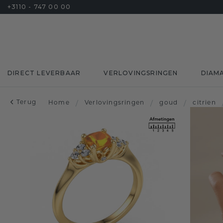
+3110 - 747 00 00
DIRECT LEVERBAAR
VERLOVINGSRINGEN
DIAM
Terug
Home
/
Verlovingsringen
/
goud
/
citrien