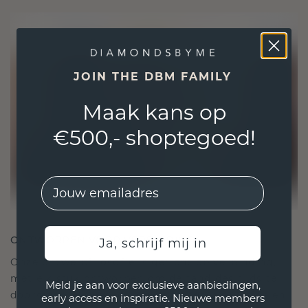
JOIN THE DBM FAMILY
Maak kans op
€500,- shoptegoed!
EMail
ONTWORPEN VOOR VERBINDING
Ja, schrijf mij in
Onze ontwerpfilosofie is gericht op verbinding,
met elk stuk ontworpen om de tand des tijds te
Meld je aan voor exclusieve aanbiedingen,
doorstaan. Het wordt jouw symbool van liefde en
early access en inspiratie. Nieuwe members