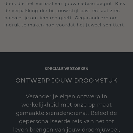
doos die het verhaal van jouw cadeau begint. Kies
de verpakking die bij jouw stijl past en laat zien
hoeveel je om iemand geeft. Gegarandeerd om
indruk te maken nog voordat het juweel schittert.
SPECIALE VERZOEKEN
ONTWERP JOUW DROOMSTUK
Verander je eigen ontwerp in
werkelijkheid met onze op maat
gemaakte sieradendienst. Beleef de
gepersonaliseerde reis van het tot
leven brengen van jouw droomjuweel,