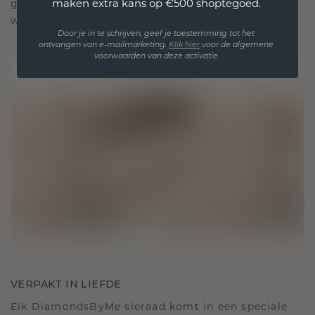
maken extra kans op €500 shoptegoed.
gekoesterde momenten, bedoeld om voor altijd te
worden gedragen en gekoesterd.
Door je in te schrijven, geef je toestemming tot het
ontvangen van e-mailmarketing.
Klik hie
r
voor de algemene
voorwaarden van deze activatie
VERPAKT IN LIEFDE
Elk DiamondsByMe sieraad komt in een speciale