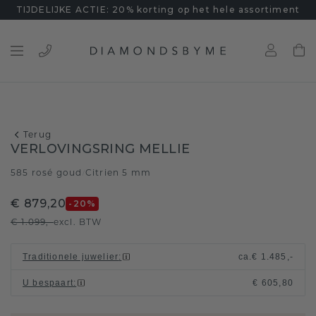
TIJDELIJKE ACTIE: 20% korting op het hele assortiment
Terug
VERLOVINGSRING MELLIE
585 rosé goud
Citrien 5 mm
/
€ 879,20
-20
%
€ 1.099,-
excl. BTW
Traditionele juwelier
:
ca.
€ 1.485,-
U bespaart
:
€ 605,80