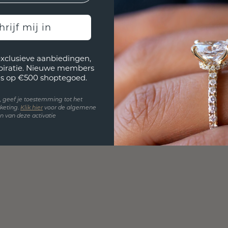
hrijf mij in
exclusieve aanbiedingen,
spiratie. Nieuwe members
s op €500 shoptegoed.
en, geef je toestemming tot het
keting.
Klik hie
r
voor de algemene
 van deze activatie