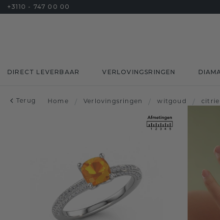
+3110 - 747 00 00
DIRECT LEVERBAAR
VERLOVINGSRINGEN
DIAM
Terug
Home
/
Verlovingsringen
/
witgoud
/
citri