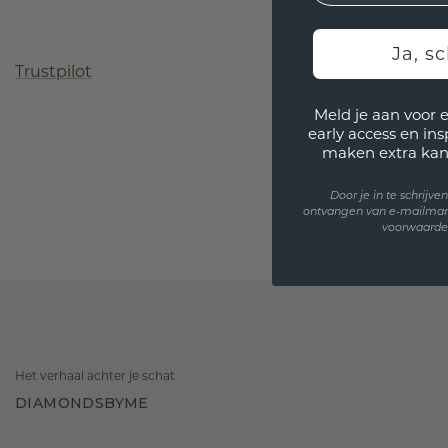
Ja, sc
Trustpilot
Meld je aan voor 
early access en in
maken extra kan
Door je in te schrijv
ontvangen van e-mailmar
voorwaarden
Het verhaal achter je schat
DIAMONDSBYME