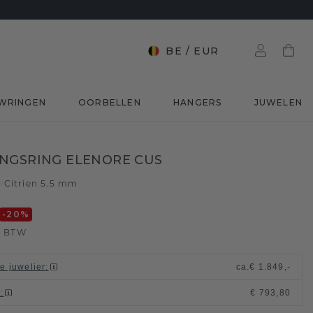
BE
/
EUR
WRINGEN
OORBELLEN
HANGERS
JUWELEN
NGSRING ELENORE CUS
d
Citrien 5.5 mm
/
-20
%
. BTW
le juwelier
:
ca.
€ 1.849,-
t
:
€ 793,80