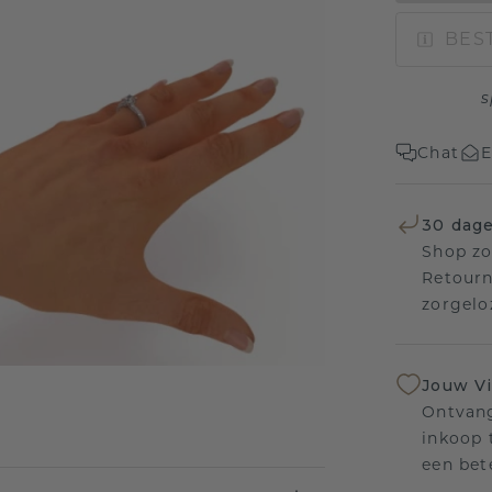
BEST
s
Chat
E
30 dage
Shop zo
Retourn
zorgelo
Jouw V
Ontvang
inkoop t
een bet