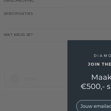
OMSCHRIJVING
SPECIFICATIES
WAT KRIJG JE?
JOIN TH
Maak
€500,- 
EMail