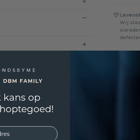
Levensl
Wij sta
sierade
defecte
UNIEK
!
E DBM FAMILY
3D PLA
 kans op
Wil jij
past? 
shoptegoed!