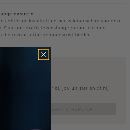
ange garantie
an achter de kwaliteit en het vakmanschap van onze
n. Daarom: gratis levenslange garantie tegen
n die u voor altijd gemoedsrust bieden.
STIC REPLICA
 weten hoe deze ring er bij jou uit ziet en of hij
Nu vanaf slechts €15,-
BESTEL EEN 3D PLASTIC REPLICA