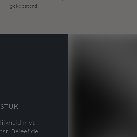
gekoesterd.
STUK
lijkheid met
st. Beleef de