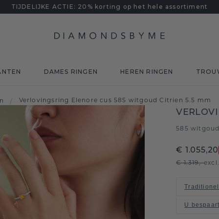
TIJDELIJKE ACTIE: 20% korting op het hele assortiment
ANTEN
DAMES RINGEN
HEREN RINGEN
TROU
Verlovingsring Elenore cus 585 witgoud Citrien 5.5 mm
en
/
VERLOVI
585 witgou
€ 1.055,20
€ 1.319,-
excl
Traditione
U bespaar