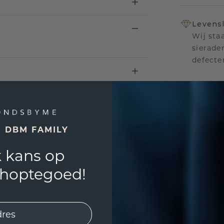
Levensl
Wij sta
sierade
defecte
UNIEK
!
E DBM FAMILY
3D PLA
 kans op
Wil jij
past? 
shoptegoed!