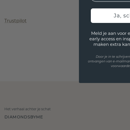
Ja, sc
Trustpilot
Meld je aan voor 
early access en in
maken extra kan
Door je in te schrijv
ontvangen van e-mailmar
voorwaarden
Het verhaal achter je schat
DIAMONDSBYME