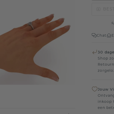
BEST
s
Chat
E
30 dage
Shop zo
Retourn
zorgelo
Jouw V
Ontvang
inkoop t
een bet