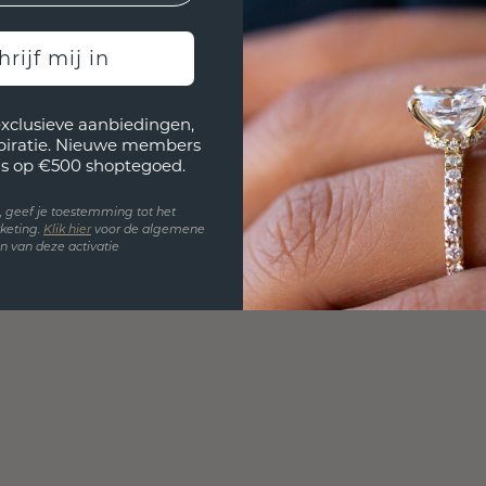
hrijf mij in
exclusieve aanbiedingen,
spiratie. Nieuwe members
s op €500 shoptegoed.
en, geef je toestemming tot het
keting.
Klik hie
r
voor de algemene
 van deze activatie