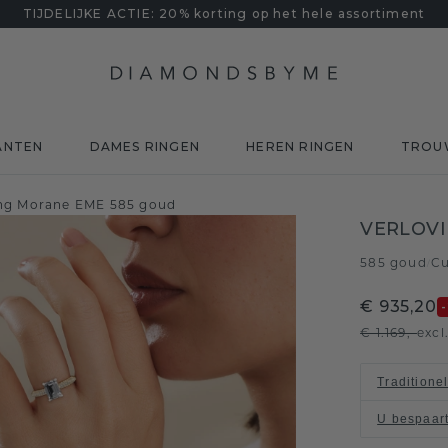
TIJDELIJKE ACTIE: 20% korting op het hele assortiment
ANTEN
DAMES RINGEN
HEREN RINGEN
TROU
ing Morane EME 585 goud
VERLOV
585 goud
C
/
€ 935,20
€ 1.169,-
excl
Traditione
U bespaar