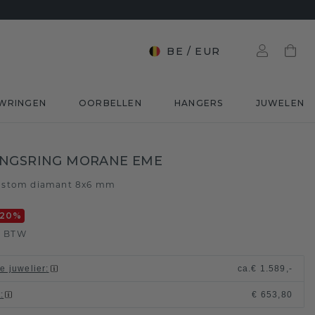
BE
/
EUR
WRINGEN
OORBELLEN
HANGERS
JUWELEN
INGSRING MORANE EME
ustom diamant 8x6 mm
-20
%
. BTW
le juwelier
:
ca.
€ 1.589,-
t
:
€ 653,80