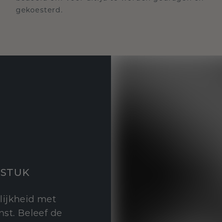
gekoesterd.
STUK
lijkheid met
st. Beleef de