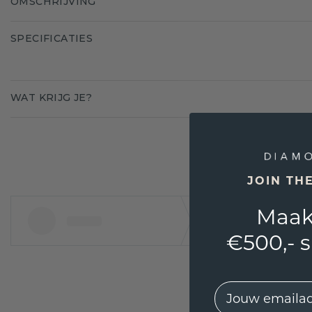
OMSCHRIJVING
SPECIFICATIES
WAT KRIJG JE?
JOIN TH
Maak
€500,- 
EMail