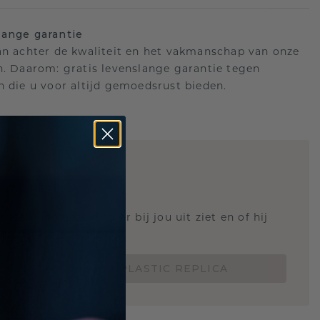
ange garantie
an achter de kwaliteit en het vakmanschap van onze
n. Daarom: gratis levenslange garantie tegen
n die u voor altijd gemoedsrust bieden.
STIC REPLICA
 weten hoe deze ring er bij jou uit ziet en of hij
Nu vanaf slechts €15,-
BESTEL EEN 3D PLASTIC REPLICA