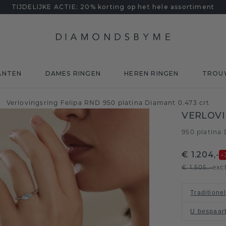
TIJDELIJKE ACTIE: 20% korting op het hele assortiment
ANTEN
DAMES RINGEN
HEREN RINGEN
TROU
/
Verlovingsring Felipa RND 950 platina Diamant 0.473 crt
VERLOVI
950 platina
/
€ 1.204,-
-
€ 1.505,-
exc
Traditione
U bespaar