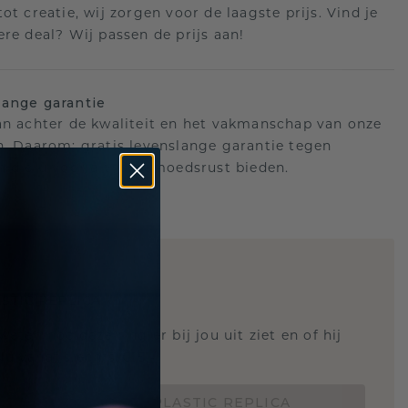
ot creatie, wij zorgen voor de laagste prijs. Vind je
ere deal? Wij passen de prijs aan!
ange garantie
an achter de kwaliteit en het vakmanschap van onze
n. Daarom: gratis levenslange garantie tegen
n die u voor altijd gemoedsrust bieden.
STIC REPLICA
 weten hoe deze ring er bij jou uit ziet en of hij
Nu vanaf slechts €15,-
BESTEL EEN 3D PLASTIC REPLICA