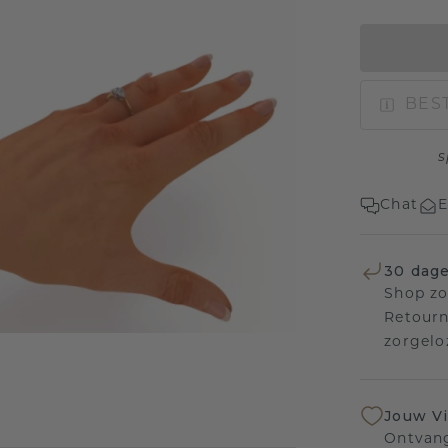
BEST
s
Chat
E
30 dage
Shop zo
Retourn
zorgelo
Jouw V
Ontvang