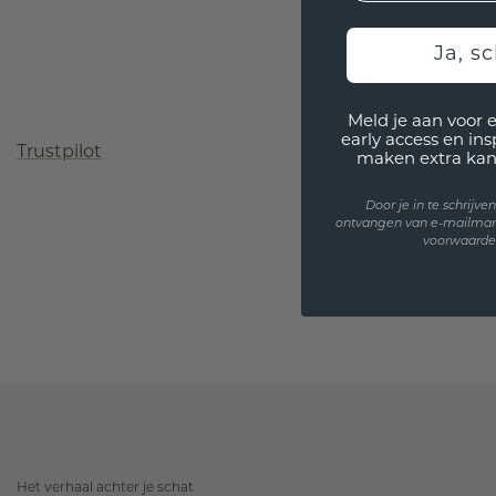
Ja, sc
Meld je aan voor 
early access en in
Trustpilot
maken extra kan
Door je in te schrijv
ontvangen van e-mailmar
voorwaarden
Het verhaal achter je schat