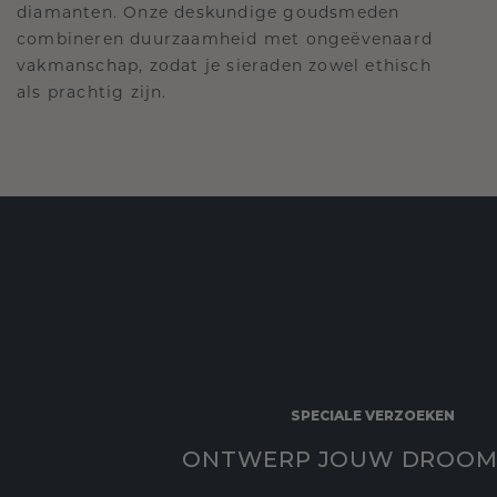
diamanten. Onze deskundige goudsmeden
combineren duurzaamheid met ongeëvenaard
vakmanschap, zodat je sieraden zowel ethisch
als prachtig zijn.
SPECIALE VERZOEKEN
ONTWERP JOUW DROOM