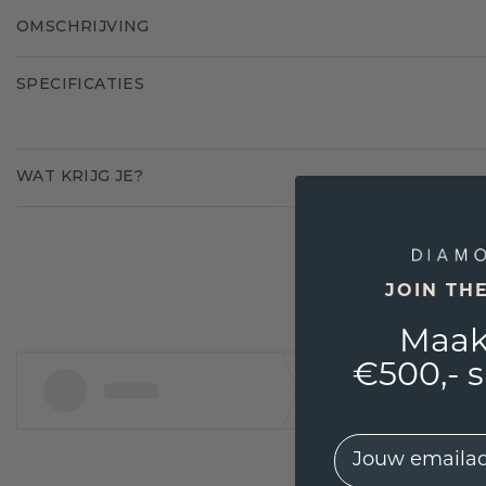
OMSCHRIJVING
SPECIFICATIES
WAT KRIJG JE?
JOIN TH
Maak
€500,- 
EMail