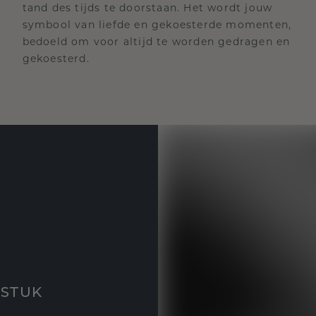
tand des tijds te doorstaan. Het wordt jouw
symbool van liefde en gekoesterde momenten,
bedoeld om voor altijd te worden gedragen en
gekoesterd.
STUK