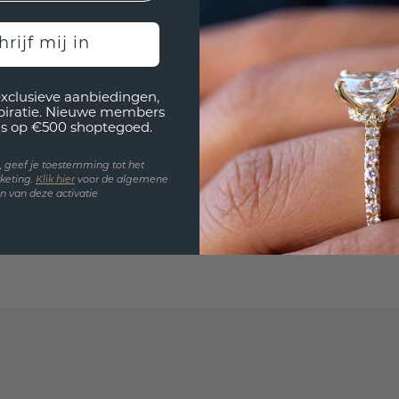
hrijf mij in
exclusieve aanbiedingen,
spiratie. Nieuwe members
s op €500 shoptegoed.
en, geef je toestemming tot het
keting.
Klik hie
r
voor de algemene
 van deze activatie