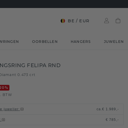
BE
/
EUR
WRINGEN
OORBELLEN
HANGERS
JUWELEN
NGSRING FELIPA RND
Diamant 0.473 crt
20
%
l. BTW
le juwelier
:
ca.
€ 1.989,-
t
:
€ 785,-