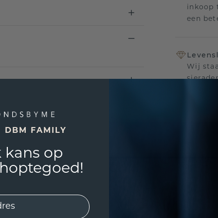
inkoop t
een bet
Levensl
Wij sta
sierade
defecte
E DBM FAMILY
UNIEK
!
 kans op
3D PLA
shoptegoed!
Wil jij
past? 