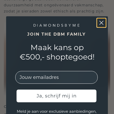
duurzaamheid met ongeëvenaard vakmanschap,
zodat je sieraden zowel ethisch als prachtig zijn.
JOIN THE DBM FAMILY
Maak kans op
€500,- shoptegoed!
EMail
Ja, schrijf mij in
ONTWORPEN VOOR VERBINDING
Meld je aan voor exclusieve aanbiedingen,