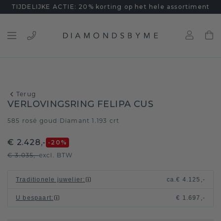
TIJDELIJKE ACTIE: 20% korting op het hele assortiment
Terug
VERLOVINGSRING FELIPA CUS
585 rosé goud
Diamant 1.193 crt
/
€ 2.428,-
-20
%
€ 3.035,-
excl. BTW
Traditionele juwelier
:
ca.
€ 4.125,-
U bespaart
:
€ 1.697,-