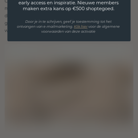
Onze ontwerpfilosofie is gericht op verbinding,
early access en inspiratie. Nieuwe members
met elk stuk ontworpen om de tand des tijds te
maken extra kans op €500 shoptegoed.
doorstaan. Het wordt jouw symbool van liefde en
gekoesterde momenten, bedoeld om voor altijd te
Door je in te schrijven, geef je toestemming tot het
ontvangen van e-mailmarketing.
Klik hie
r
voor de algemene
worden gedragen en gekoesterd.
voorwaarden van deze activatie