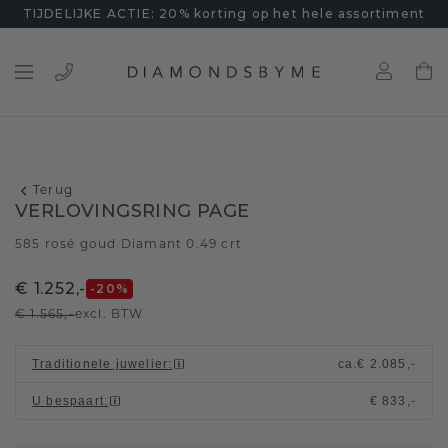
TIJDELIJKE ACTIE: 20% korting op het hele assortiment
Terug
VERLOVINGSRING PAGE
585 rosé goud
Diamant 0.49 crt
/
€ 1.252,-
-20
%
€ 1.565,-
excl. BTW
Traditionele juwelier
:
ca.
€ 2.085,-
U bespaart
:
€ 833,-