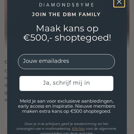
JOIN THE DBM FAMILY
Maak kans op
€500,- shoptegoed!
EMail
ONTWORPEN VOOR VERBINDING
Onze ontwerpfilosofie is gericht op verbinding,
met elk stuk ontworpen om de tand des tijds te
Ja, schrijf mij in
doorstaan. Het wordt jouw symbool van liefde en
gekoesterde momenten, bedoeld om voor altijd te
worden gedragen en gekoesterd.
Meld je aan voor exclusieve aanbiedingen,
early access en inspiratie. Nieuwe members
maken extra kans op €500 shoptegoed.
Door je in te schrijven, geef je toestemming tot het
ontvangen van e-mailmarketing.
Klik hie
r
voor de algemene
voorwaarden van deze activatie