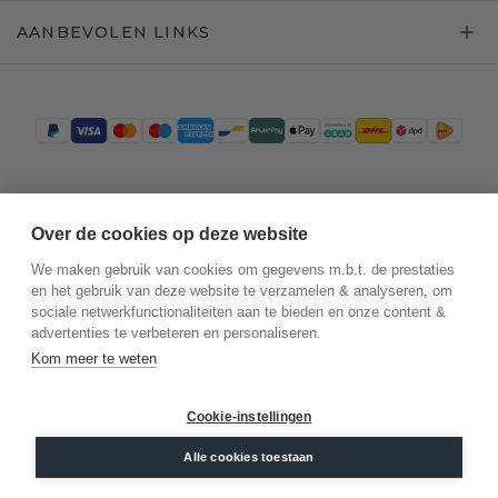
AANBEVOLEN LINKS
Trustpilot
Over de cookies op deze website
We maken gebruik van cookies om gegevens m.b.t. de prestaties
en het gebruik van deze website te verzamelen & analyseren, om
sociale netwerkfunctionaliteiten aan te bieden en onze content &
advertenties te verbeteren en personaliseren.
Kom meer te weten
Cookie-instellingen
©
2026
.
DiamondsByMe
Alle cookies toestaan
Privacy
Algemene voorwaarden