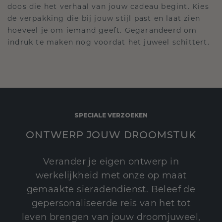
doos die het verhaal van jouw cadeau begint. Kies
de verpakking die bij jouw stijl past en laat zien
hoeveel je om iemand geeft. Gegarandeerd om
indruk te maken nog voordat het juweel schittert.
SPECIALE VERZOEKEN
ONTWERP JOUW DROOMSTUK
Verander je eigen ontwerp in
werkelijkheid met onze op maat
gemaakte sieradendienst. Beleef de
gepersonaliseerde reis van het tot
leven brengen van jouw droomjuweel,