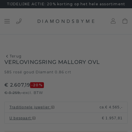
TIJDELIJKE ACTIE: 20% korting op het hele assortiment
Terug
VERLOVINGSRING MALLORY OVL
585 rosé goud
Diamant 0.86 crt
/
€ 2.607,19
-20
%
€ 3.259,-
excl. BTW
Traditionele juwelier
:
ca.
€ 4.565,-
U bespaart
:
€ 1.957,81