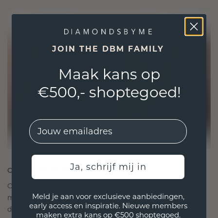
JOIN THE DBM FAMILY
Maak kans op
€500,- shoptegoed!
EMail
Ja, schrijf mij in
ONTWORPEN VOOR VERBINDING
Onze ontwerpfilosofie is gericht op verbinding,
Meld je aan voor exclusieve aanbiedingen,
met elk stuk ontworpen om de tand des tijds te
early access en inspiratie. Nieuwe members
doorstaan. Het wordt jouw symbool van liefde en
maken extra kans op €500 shoptegoed.