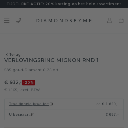
TIJDELIJKE ACTIE: 20% korting op het hele assortiment
Terug
VERLOVINGSRING MIGNON RND 1
585 goud
Diamant 0.25 crt
/
€ 932,-
-20
%
€ 1.165,-
excl. BTW
Traditionele juwelier
:
ca.
€ 1.629,-
U bespaart
:
€ 697,-