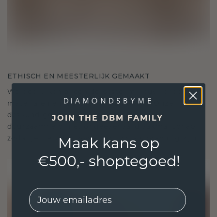
ETHISCH EN MEESTERLIJK GEMAAKT
We gebruiken alleen de beste, milieuvriendelijke
materialen en lab-grown diamanten. Onze
deskundige goudsmeden combineren
JOIN THE DBM FAMILY
duurzaamheid met ongeëvenaard vakmanschap,
zodat je sieraden zowel ethisch als prachtig zijn.
Maak kans op
€500,- shoptegoed!
EMail