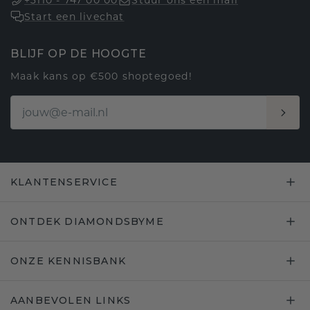
+3110 - 747 00 00
Stuur ons een mail
Start een livechat
BLIJF OP DE HOOGTE
Maak kans op €500 shoptegoed!
KLANTENSERVICE
ONTDEK DIAMONDSBYME
ONZE KENNISBANK
AANBEVOLEN LINKS