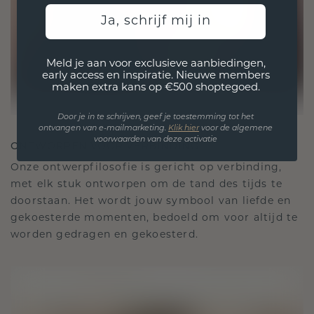
Ja, schrijf mij in
Meld je aan voor exclusieve aanbiedingen,
early access en inspiratie. Nieuwe members
maken extra kans op €500 shoptegoed.
Door je in te schrijven, geef je toestemming tot het
ontvangen van e-mailmarketing.
Klik hie
r
voor de algemene
voorwaarden van deze activatie
ONTWORPEN VOOR VERBINDING
Onze ontwerpfilosofie is gericht op verbinding,
met elk stuk ontworpen om de tand des tijds te
doorstaan. Het wordt jouw symbool van liefde en
gekoesterde momenten, bedoeld om voor altijd te
worden gedragen en gekoesterd.