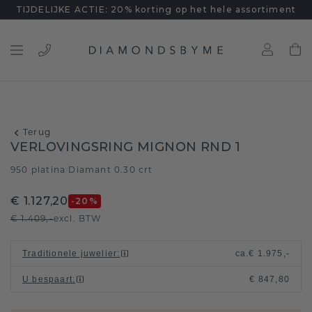
TIJDELIJKE ACTIE: 20% korting op het hele assortiment
Terug
VERLOVINGSRING MIGNON RND 1
950 platina
Diamant 0.30 crt
/
€ 1.127,20
-20
%
€ 1.409,-
excl. BTW
Traditionele juwelier
:
ca.
€ 1.975,-
U bespaart
:
€ 847,80