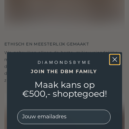
ETHISCH EN MEESTERLIJK GEMAAKT
We gebruiken alleen de beste, milieuvriendelijke
materialen en lab-grown diamanten. Onze
deskundige goudsmeden combineren
JOIN THE DBM FAMILY
duurzaamheid met ongeëvenaard vakmanschap,
zodat je sieraden zowel ethisch als prachtig zijn.
Maak kans op
€500,- shoptegoed!
EMail