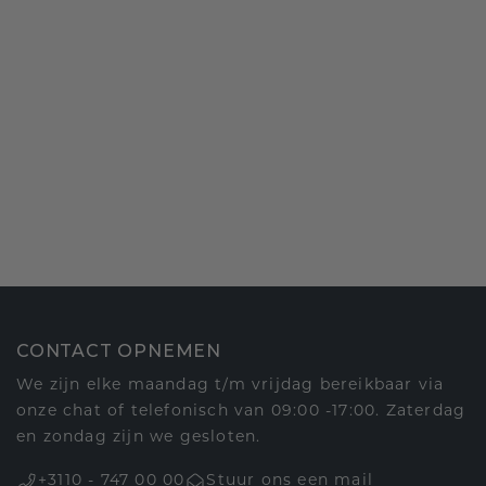
CONTACT OPNEMEN
We zijn elke maandag t/m vrijdag bereikbaar via
onze chat of telefonisch van 09:00 -17:00. Zaterdag
en zondag zijn we gesloten.
+3110 - 747 00 00
Stuur ons een mail