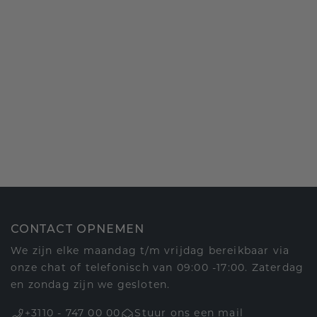
CONTACT OPNEMEN
We zijn elke maandag t/m vrijdag bereikbaar via
onze chat of telefonisch van 09:00 -17:00. Zaterdag
en zondag zijn we gesloten.
+3110 - 747 00 00
Stuur ons een mail