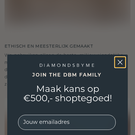
ETHISCH EN MEESTERLIJK GEMAAKT
We gebruiken alleen de beste, milieuvriendelijke
materialen en lab-grown diamanten. Onze
deskundige goudsmeden combineren
JOIN THE DBM FAMILY
duurzaamheid met ongeëvenaard vakmanschap,
zodat je sieraden zowel ethisch als prachtig zijn.
Maak kans op
€500,- shoptegoed!
EMail