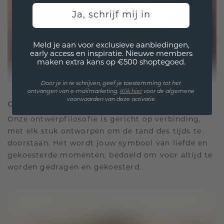
Ja, schrijf mij in
Meld je aan voor exclusieve aanbiedingen,
early access en inspiratie. Nieuwe members
maken extra kans op €500 shoptegoed.
Door je in te schrijven, geef je toestemming tot het
ontvangen van e-mailmarketing.
Klik hie
r
voor de algemene
voorwaarden van deze activatie
ONTWORPEN VOOR VERBINDING
Onze ontwerpfilosofie is gericht op verbinding,
met elk stuk ontworpen om de tand des tijds te
doorstaan. Het wordt jouw symbool van liefde en
gekoesterde momenten, bedoeld om voor altijd te
worden gedragen en gekoesterd.