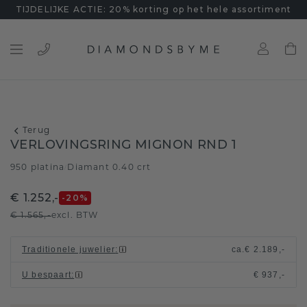
TIJDELIJKE ACTIE: 20% korting op het hele assortiment
Terug
VERLOVINGSRING MIGNON RND 1
950 platina
Diamant 0.40 crt
/
€ 1.252,-
-20
%
€ 1.565,-
excl. BTW
Traditionele juwelier
:
ca.
€ 2.189,-
U bespaart
:
€ 937,-