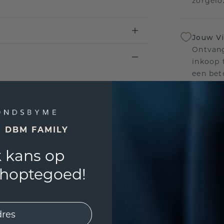
zorgelo
Jouw V
Ontvang
inkoop t
een bet
Levensl
Wij sta
E DBM FAMILY
sierade
defecte
 kans op
shoptegoed!
UNIEK
!
3D PLA