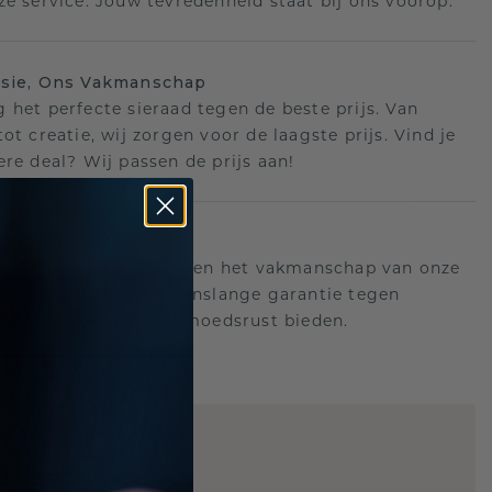
ze service. Jouw tevredenheid staat bij ons voorop.
isie, Ons Vakmanschap
 het perfecte sieraad tegen de beste prijs. Van
ot creatie, wij zorgen voor de laagste prijs. Vind je
ere deal? Wij passen de prijs aan!
ange garantie
an achter de kwaliteit en het vakmanschap van onze
n. Daarom: gratis levenslange garantie tegen
n die u voor altijd gemoedsrust bieden.
STIC REPLICA