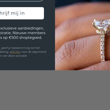
Wil jij
hrijf mij in
past? 
exclusieve aanbiedingen,
spiratie. Nieuwe members
s op €500 shoptegoed.
en, geef je toestemming tot het
keting.
Klik hie
r
voor de algemene
 van deze activatie