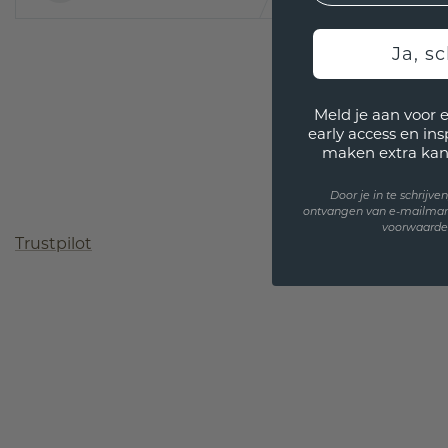
Ja, sc
Meld je aan voor 
early access en in
maken extra kan
Door je in te schrijv
ontvangen van e-mailmar
voorwaarden
Trustpilot