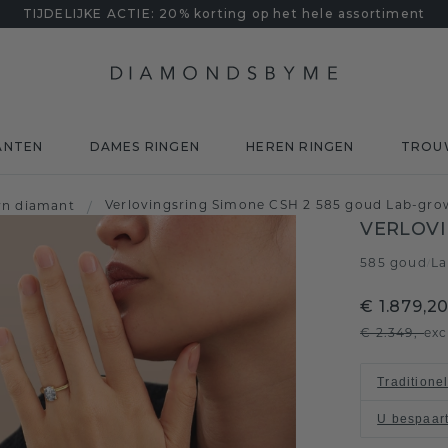
TIJDELIJKE ACTIE: 20% korting op het hele assortiment
ANTEN
DAMES RINGEN
HEREN RINGEN
TROU
Verlovingsring Simone CSH 2 585 goud Lab-gro
wn diamant
/
VERLOVI
585 goud
La
/
€ 1.879,2
€ 2.349,-
exc
Traditione
U bespaar