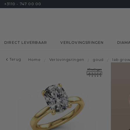
+3110 - 747 00 00
DIRECT LEVERBAAR
VERLOVINGSRINGEN
DIAM
Terug
Home
/
Verlovingsringen
/
goud
/
lab gro