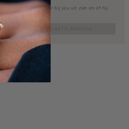
 weten hoe deze ring er bij jou uit ziet en of hij
Nu vanaf slechts €15,-
BESTEL EEN 3D PLASTIC REPLICA