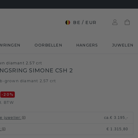
BE
/
EUR
WRINGEN
OORBELLEN
HANGERS
JUWELEN
wn diamant 2.57 crt
NGSRING SIMONE CSH 2
b-grown diamant 2.57 crt
0
-20
%
l. BTW
le juwelier
:
ca.
€ 3.195,-
t
:
€ 1.315,80