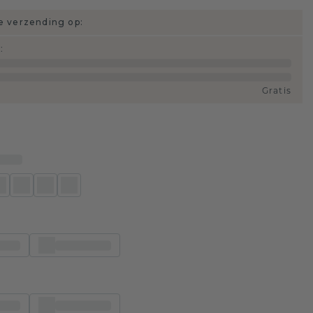
 verzending op:
d
:
Gratis