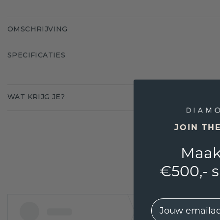
OMSCHRIJVING
SPECIFICATIES
WAT KRIJG JE?
JOIN TH
Maak
€500,- 
EMail