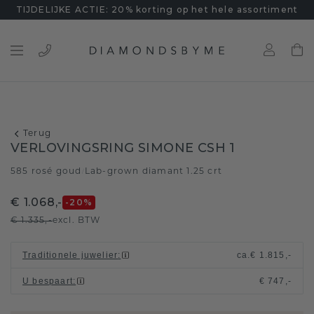
TIJDELIJKE ACTIE: 20% korting op het hele assortiment
Terug
VERLOVINGSRING SIMONE CSH 1
585 rosé goud
Lab-grown diamant 1.25 crt
/
€ 1.068,-
-20
%
€ 1.335,-
excl. BTW
Traditionele juwelier
:
ca.
€ 1.815,-
U bespaart
:
€ 747,-