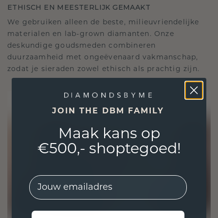
ETHISCH EN MEESTERLIJK GEMAAKT
We gebruiken alleen de beste, milieuvriendelijke
materialen en lab-grown diamanten. Onze
deskundige goudsmeden combineren
duurzaamheid met ongeëvenaard vakmanschap,
zodat je sieraden zowel ethisch als prachtig zijn.
JOIN THE DBM FAMILY
Maak kans op
€500,- shoptegoed!
EMail