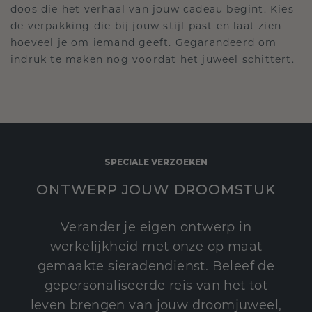
doos die het verhaal van jouw cadeau begint. Kies
de verpakking die bij jouw stijl past en laat zien
hoeveel je om iemand geeft. Gegarandeerd om
indruk te maken nog voordat het juweel schittert.
SPECIALE VERZOEKEN
ONTWERP JOUW DROOMSTUK
Verander je eigen ontwerp in
werkelijkheid met onze op maat
gemaakte sieradendienst. Beleef de
gepersonaliseerde reis van het tot
leven brengen van jouw droomjuweel,