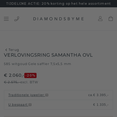
TIJDELIJKE ACTIE: 20% korting op het hele assortiment
Terug
VERLOVINGSRING SAMANTHA OVL
585 witgoud
Gele saffier 7,5x5,5 mm
/
€ 2.060,-
-20
%
€ 2.575,-
excl. BTW
Traditionele juwelier
:
ca.
€ 3.395,-
U bespaart
:
€ 1.335,-