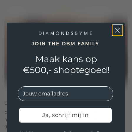
JOIN THE DBM FAMILY
Maak kans op
€500,- shoptegoed!
EMail
ONTWORPEN VOOR VERBINDING
Onze ontwerpfilosofie is gericht op verbinding,
Ja, schrijf mij in
met elk stuk ontworpen om de tand des tijds te
doorstaan. Het wordt jouw symbool van liefde en