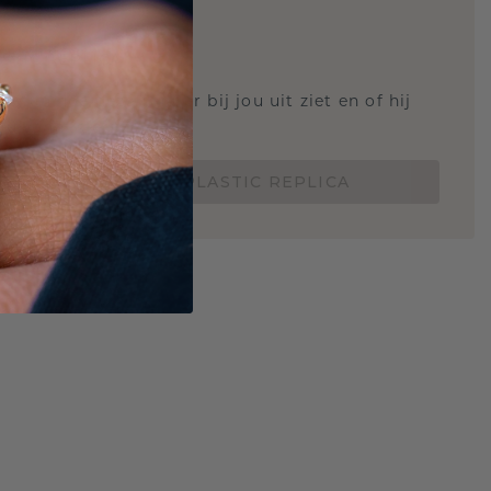
STIC REPLICA
 weten hoe deze ring er bij jou uit ziet en of hij
Nu vanaf slechts €15,-
BESTEL EEN 3D PLASTIC REPLICA