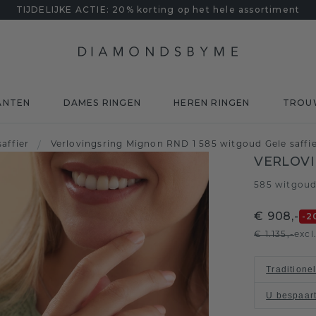
TIJDELIJKE ACTIE: 20% korting op het hele assortiment
ANTEN
DAMES RINGEN
HEREN RINGEN
TROU
saffier
/
Verlovingsring Mignon RND 1 585 witgoud Gele saff
VERLOVI
585 witgou
€ 908,-
-2
€ 1.135,-
excl
Traditione
U bespaar