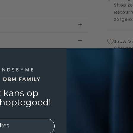
Shop zo
Retourn
zorgelo
Jouw V
Ontvang
inkoop t
een bet
E DBM FAMILY
Levensl
 kans op
Wij sta
sierade
shoptegoed!
defecte