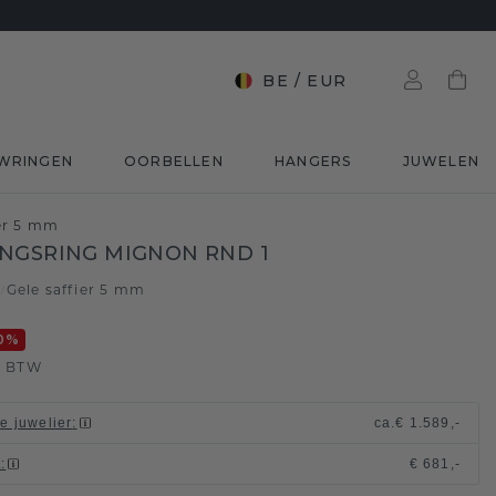
BE
/
EUR
WRINGEN
OORBELLEN
HANGERS
JUWELEN
ier 5 mm
NGSRING MIGNON RND 1
d
Gele saffier 5 mm
/
0
%
. BTW
le juwelier
:
ca.
€ 1.589,-
t
:
€ 681,-