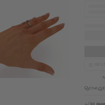
BEST
s
Chat
E
30 dage