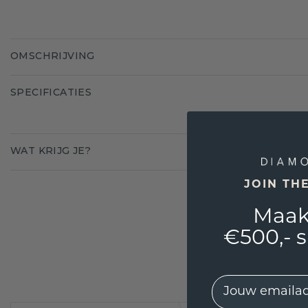
OMSCHRIJVING
SPECIFICATIES
WAT KRIJG JE?
JOIN TH
Maak
€500,- 
EMail