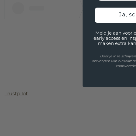
Ja, sc
Meld je aan voor 
early access en in
maken extra kan
Door je in te schrijv
ontvangen van e-mailmar
voorwaarden
Trustpilot