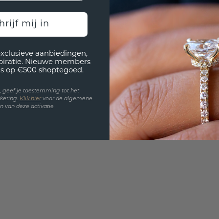
UNIEK
!
hrijf mij in
3D PLA
Wil jij
exclusieve aanbiedingen,
past? 
spiratie. Nieuwe members
s op €500 shoptegoed.
en, geef je toestemming tot het
keting.
Klik hie
r
voor de algemene
 van deze activatie