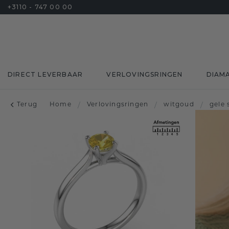
+3110 - 747 00 00
DIRECT LEVERBAAR
VERLOVINGSRINGEN
DIAM
Terug
Home
/
Verlovingsringen
/
witgoud
/
gele 