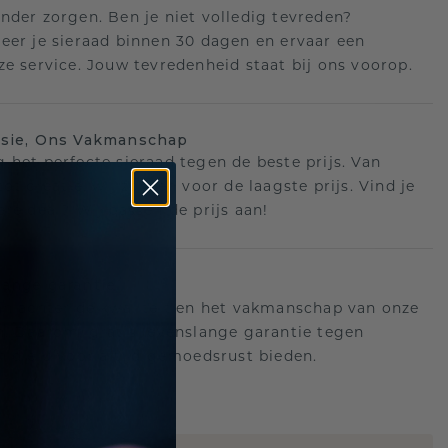
nder zorgen. Ben je niet volledig tevreden?
eer je sieraad binnen 30 dagen en ervaar een
ze service. Jouw tevredenheid staat bij ons voorop.
isie, Ons Vakmanschap
 het perfecte sieraad tegen de beste prijs. Van
ot creatie, wij zorgen voor de laagste prijs. Vind je
ere deal? Wij passen de prijs aan!
ange garantie
an achter de kwaliteit en het vakmanschap van onze
n. Daarom: gratis levenslange garantie tegen
n die u voor altijd gemoedsrust bieden.