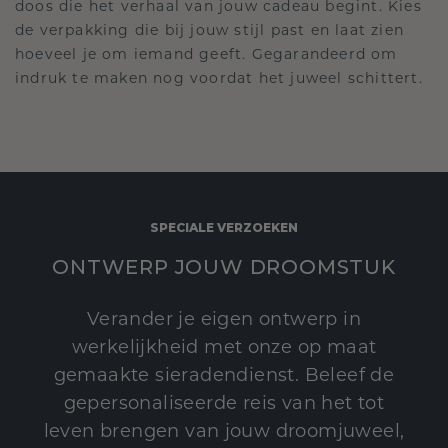
doos die het verhaal van jouw cadeau begint. Kies
de verpakking die bij jouw stijl past en laat zien
hoeveel je om iemand geeft. Gegarandeerd om
indruk te maken nog voordat het juweel schittert.
SPECIALE VERZOEKEN
ONTWERP JOUW DROOMSTUK
Verander je eigen ontwerp in
werkelijkheid met onze op maat
gemaakte sieradendienst. Beleef de
gepersonaliseerde reis van het tot
leven brengen van jouw droomjuweel,