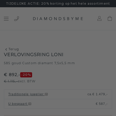
TIJDELIJKE ACTIE: 20% korting op het hele assortiment
Terug
VERLOVINGSRING LONI
585 goud
Custom diamant 7,5x5,5 mm
/
€ 892,-
-20
%
€ 1.115,-
excl. BTW
Traditionele juwelier
:
ca.
€ 1.479,-
U bespaart
:
€ 587,-