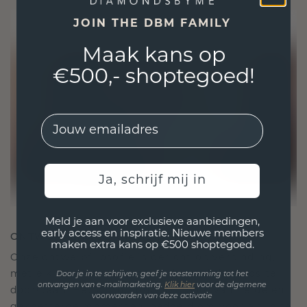
JOIN THE DBM FAMILY
Maak kans op
€500,- shoptegoed!
EMail
Ja, schrijf mij in
Meld je aan voor exclusieve aanbiedingen,
early access en inspiratie. Nieuwe members
ONTWORPEN VOOR VERBINDING
maken extra kans op €500 shoptegoed.
Onze ontwerpfilosofie is gericht op verbinding,
met elk stuk ontworpen om de tand des tijds te
Door je in te schrijven, geef je toestemming tot het
ontvangen van e-mailmarketing.
Klik hie
r
voor de algemene
doorstaan. Het wordt jouw symbool van liefde en
voorwaarden van deze activatie