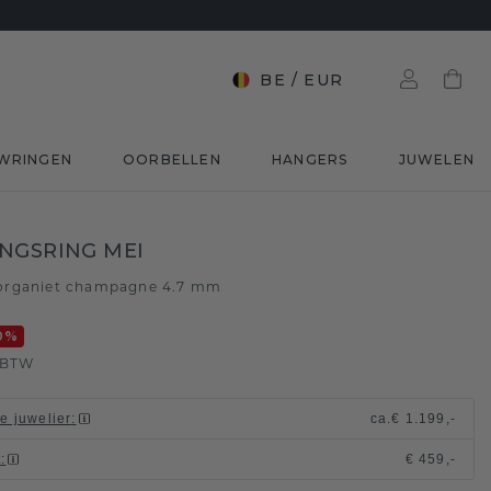
BE
/
EUR
WRINGEN
OORBELLEN
HANGERS
JUWELEN
NGSRING MEI
rganiet champagne 4.7 mm
0
%
. BTW
le juwelier
:
ca.
€ 1.199,-
t
:
€ 459,-