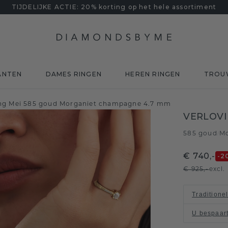
TIJDELIJKE ACTIE: 20% korting op het hele assortiment
ANTEN
DAMES RINGEN
HEREN RINGEN
TROU
ing Mei 585 goud Morganiet champagne 4.7 mm
VERLOVI
585 goud
Mo
/
€ 740,-
-2
€ 925,-
excl
Traditione
U bespaar