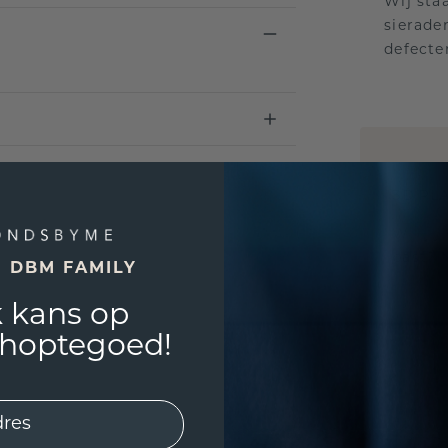
Wij sta
sierade
defecte
UNIEK
!
3D PLA
Wil jij
past? 
E DBM FAMILY
 kans op
shoptegoed!