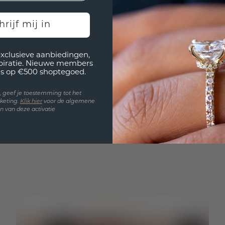
hrijf mij in
exclusieve aanbiedingen,
spiratie. Nieuwe members
s op €500 shoptegoed.
en, geef je toestemming tot het
keting.
Klik hie
r
voor de algemene
 van deze activatie