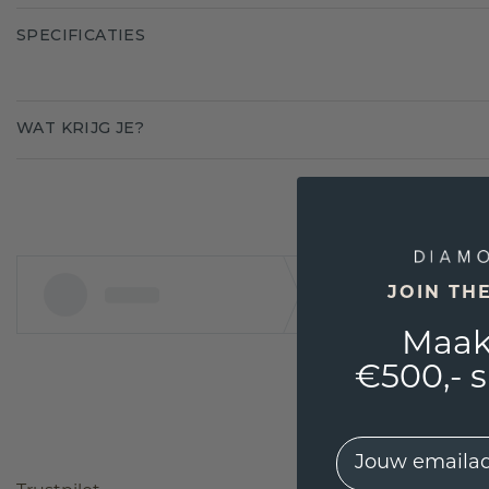
SPECIFICATIES
WAT KRIJG JE?
JOIN TH
Maak
€500,- 
EMail