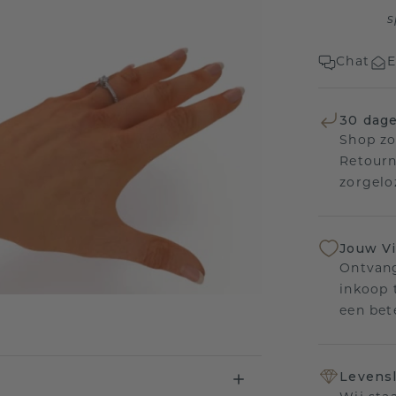
s
Chat
E
30 dage
Shop zo
Retourn
zorgelo
Jouw V
Ontvang
inkoop t
een bet
Levensl