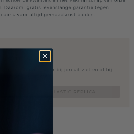
an achter de kwaliteit en het vakmanschap van onze
n. Daarom: gratis levenslange garantie tegen
n die u voor altijd gemoedsrust bieden.
STIC REPLICA
 weten hoe deze ring er bij jou uit ziet en of hij
Nu vanaf slechts €15,-
BESTEL EEN 3D PLASTIC REPLICA