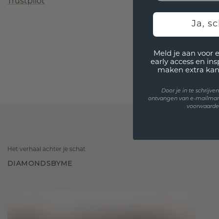
Trustpilot
Ja, sc
Meld je aan voor 
early access en in
maken extra kan
Door je in te schrijv
ontvangen van e-mailmar
voorwaarden
Het verhaal achter je schat
DIAMONDSBYME