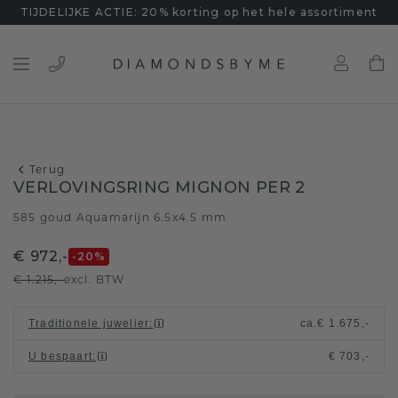
TIJDELIJKE ACTIE: 20% korting op het hele assortiment
Terug
VERLOVINGSRING MIGNON PER 2
585 goud
Aquamarijn 6.5x4.5 mm
/
€ 972,-
-20
%
€ 1.215,-
excl. BTW
Traditionele juwelier
:
ca.
€ 1.675,-
U bespaart
:
€ 703,-