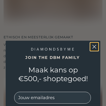
ETHISCH EN MEESTERLIJK GEMAAKT
We gebruiken alleen de beste, milieuvriendelijke
materialen en lab-grown diamanten. Onze
deskundige goudsmeden combineren
JOIN THE DBM FAMILY
duurzaamheid met ongeëvenaard vakmanschap,
zodat je sieraden zowel ethisch als prachtig zijn.
Maak kans op
€500,- shoptegoed!
EMail