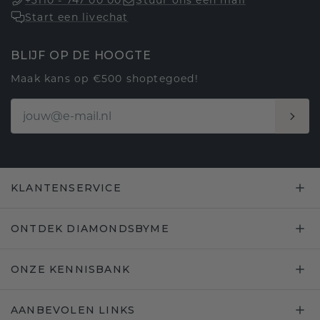
+3110 - 747 00 00
Stuur ons een mail
Start een livechat
BLIJF OP DE HOOGTE
Maak kans op €500 shoptegoed!
KLANTENSERVICE
ONTDEK DIAMONDSBYME
ONZE KENNISBANK
AANBEVOLEN LINKS