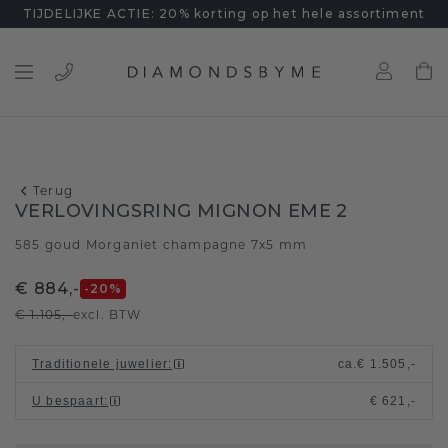
TIJDELIJKE ACTIE: 20% korting op het hele assortiment
Terug
VERLOVINGSRING MIGNON EME 2
585 goud
Morganiet champagne 7x5 mm
/
€ 884,-
-20
%
€ 1.105,-
excl. BTW
Traditionele juwelier
:
ca.
€ 1.505,-
U bespaart
:
€ 621,-