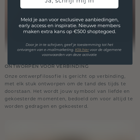
Ja, schrijf mij in
Meld je aan voor exclusieve aanbiedingen,
early access en inspiratie. Nieuwe members
maken extra kans op €500 shoptegoed.
Door je in te schrijven, geef je toestemming tot het
ontvangen van e-mailmarketing.
Klik hie
r
voor de algemene
voorwaarden van deze activatie
ONTWORPEN VOOR VERBINDING
Onze ontwerpfilosofie is gericht op verbinding,
met elk stuk ontworpen om de tand des tijds te
doorstaan. Het wordt jouw symbool van liefde en
gekoesterde momenten, bedoeld om voor altijd te
worden gedragen en gekoesterd.