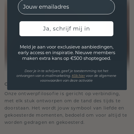
EMail
Ja, schrijf mij in
Meld je aan voor exclusieve aanbiedingen,
early access en inspiratie. Nieuwe members
maken extra kans op €500 shoptegoed.
Door je in te schrijven, geef je toestemming tot het
ontvangen van e-mailmarketing.
Klik hie
r
voor de algemene
voorwaarden van deze activatie
ONTWORPEN VOOR VERBINDING
Onze ontwerpfilosofie is gericht op verbinding,
met elk stuk ontworpen om de tand des tijds te
doorstaan. Het wordt jouw symbool van liefde en
gekoesterde momenten, bedoeld om voor altijd te
worden gedragen en gekoesterd.