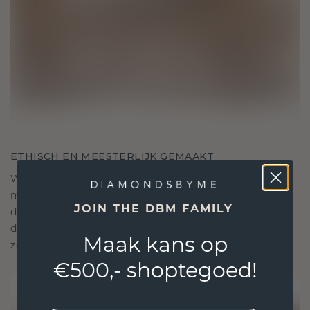
ETHISCH EN MEESTERLIJK GEMAAKT
We gebruiken alleen de beste, milieuvriendelijke
materialen en lab-grown diamanten. Onze
JOIN THE DBM FAMILY
deskundige goudsmeden combineren
duurzaamheid met ongeëvenaard vakmanschap,
Maak kans op
zodat je sieraden zowel ethisch als prachtig zijn.
€500,- shoptegoed!