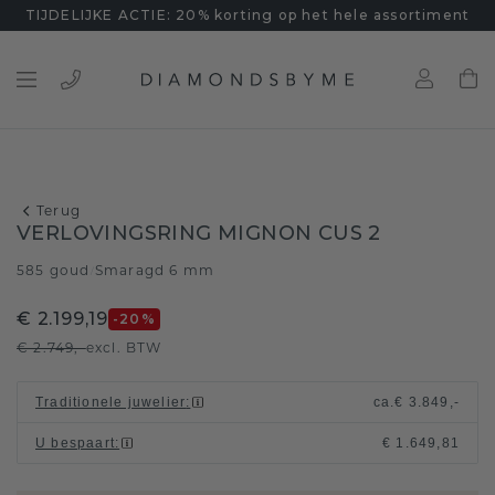
TIJDELIJKE ACTIE: 20% korting op het hele assortiment
Terug
VERLOVINGSRING MIGNON CUS 2
585 goud
Smaragd 6 mm
/
€ 2.199,19
-20
%
€ 2.749,-
excl. BTW
Traditionele juwelier
:
ca.
€ 3.849,-
U bespaart
:
€ 1.649,81