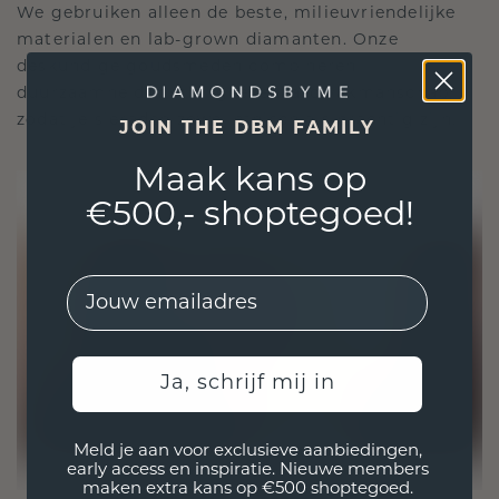
We gebruiken alleen de beste, milieuvriendelijke
materialen en lab-grown diamanten. Onze
deskundige goudsmeden combineren
duurzaamheid met ongeëvenaard vakmanschap,
zodat je sieraden zowel ethisch als prachtig zijn.
JOIN THE DBM FAMILY
Maak kans op
€500,- shoptegoed!
EMail
Ja, schrijf mij in
Meld je aan voor exclusieve aanbiedingen,
early access en inspiratie. Nieuwe members
maken extra kans op €500 shoptegoed.