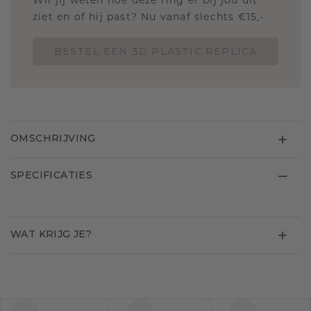
Wil jij weten hoe deze ring er bij jou uit
ziet en of hij past? Nu vanaf slechts €15,-
BESTEL EEN 3D PLASTIC REPLICA
OMSCHRIJVING
SPECIFICATIES
WAT KRIJG JE?