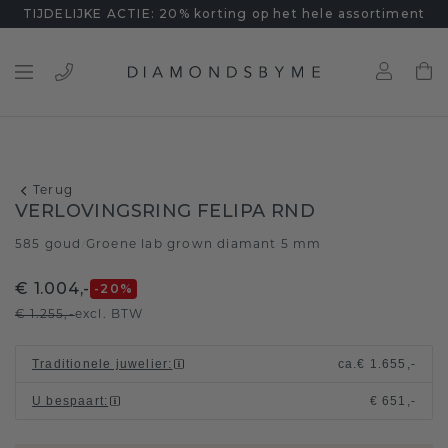
TIJDELIJKE ACTIE: 20% korting op het hele assortiment
Terug
VERLOVINGSRING FELIPA RND
585 goud
Groene lab grown diamant 5 mm
/
€ 1.004,-
-20
%
€ 1.255,-
excl. BTW
Traditionele juwelier
:
ca.
€ 1.655,-
U bespaart
:
€ 651,-