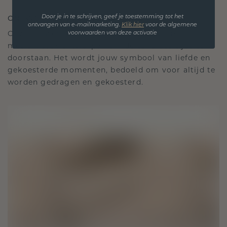
ONTWORPEN VOOR VERBINDING
Door je in te schrijven, geef je toestemming tot het
ontvangen van e-mailmarketing.
Klik hie
r
voor de algemene
Onze ontwerpfilosofie is gericht op verbinding,
voorwaarden van deze activatie
met elk stuk ontworpen om de tand des tijds te
doorstaan. Het wordt jouw symbool van liefde en
gekoesterde momenten, bedoeld om voor altijd te
worden gedragen en gekoesterd.