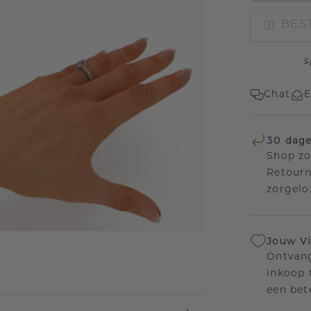
BEST
s
Chat
E
30 dage
Shop zo
Retourn
zorgelo
Jouw V
Ontvang
inkoop t
een bet