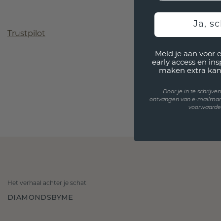
Ja, sc
Trustpilot
Meld je aan voor 
early access en in
maken extra kan
Door je in te schrijv
ontvangen van e-mailmar
voorwaarden
Het verhaal achter je schat
DIAMONDSBYME