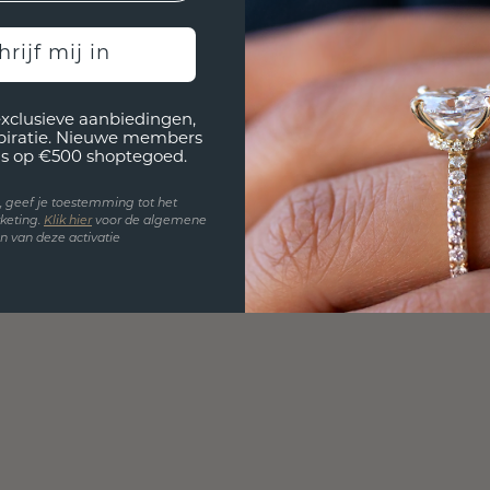
hrijf mij in
exclusieve aanbiedingen,
spiratie. Nieuwe members
s op €500 shoptegoed.
en, geef je toestemming tot het
keting.
Klik hie
r
voor de algemene
 van deze activatie