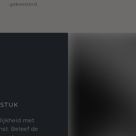
gekoesterd.
STUK
lijkheid met
st. Beleef de