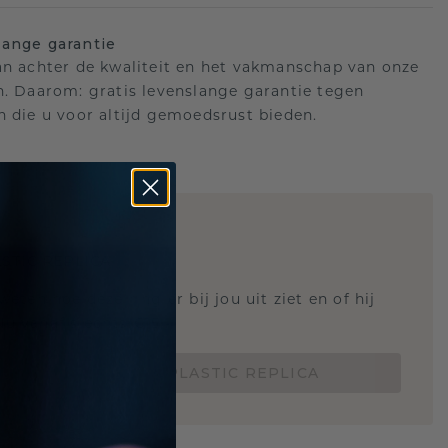
ange garantie
an achter de kwaliteit en het vakmanschap van onze
n. Daarom: gratis levenslange garantie tegen
n die u voor altijd gemoedsrust bieden.
STIC REPLICA
 weten hoe deze ring er bij jou uit ziet en of hij
Nu vanaf slechts €15,-
BESTEL EEN 3D PLASTIC REPLICA