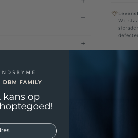
Levensl
Wij sta
sierade
defecte
UNIEK
!
3D PLA
E DBM FAMILY
Wil jij
 kans op
past? 
shoptegoed!