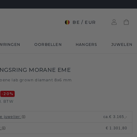
BE
/
EUR
WRINGEN
OORBELLEN
HANGERS
JUWELEN
INGSRING MORANE EME
oene lab grown diamant 8x6 mm
0
-20
%
l. BTW
le juwelier
:
ca.
€ 3.165,-
t
:
€ 1.301,80