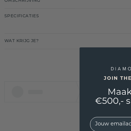
OMSCHRIJVING
SPECIFICATIES
WAT KRIJG JE?
JOIN TH
Maak
€500,- 
EMail