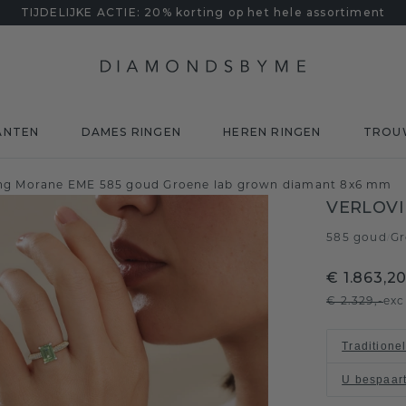
TIJDELIJKE ACTIE: 20% korting op het hele assortiment
ANTEN
DAMES RINGEN
HEREN RINGEN
TROU
ing Morane EME 585 goud Groene lab grown diamant 8x6 mm
VERLOV
585 goud
Gr
/
€ 1.863,2
€ 2.329,-
exc
Traditione
U bespaar