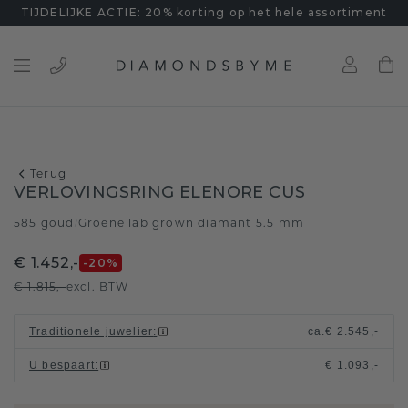
TIJDELIJKE ACTIE: 20% korting op het hele assortiment
Terug
VERLOVINGSRING ELENORE CUS
585 goud
Groene lab grown diamant 5.5 mm
/
€ 1.452,-
-20
%
€ 1.815,-
excl. BTW
Traditionele juwelier
:
ca.
€ 2.545,-
U bespaart
:
€ 1.093,-