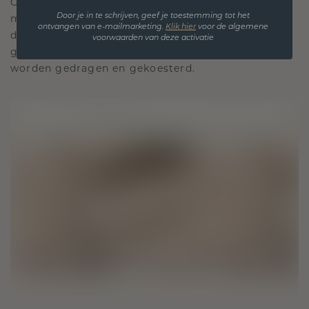
Onze ontwerpfilosofie is gericht op verbinding,
met elk stuk ontworpen om de tand des tijds te
Door je in te schrijven, geef je toestemming tot het
ontvangen van e-mailmarketing.
Klik hie
r
voor de algemene
doorstaan. Het wordt jouw symbool van liefde en
voorwaarden van deze activatie
gekoesterde momenten, bedoeld om voor altijd te
worden gedragen en gekoesterd.