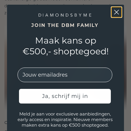
duurzaamheid met ongeëvenaard vakmanschap,
zodat je sieraden zowel ethisch als prachtig zijn.
JOIN THE DBM FAMILY
Maak kans op
€500,- shoptegoed!
EMail
Ja, schrijf mij in
Meld je aan voor exclusieve aanbiedingen,
early access en inspiratie. Nieuwe members
ONTWORPEN VOOR VERBINDING
maken extra kans op €500 shoptegoed.